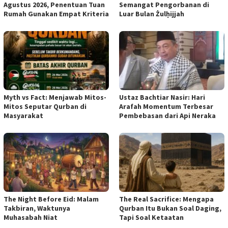
Agustus 2026, Penentuan Tuan
Semangat Pengorbanan di
Rumah Gunakan Empat Kriteria
Luar Bulan Żulḥijjah
Myth vs Fact: Menjawab Mitos-
Ustaz Bachtiar Nasir: Hari
Mitos Seputar Qurban di
Arafah Momentum Terbesar
Masyarakat
Pembebasan dari Api Neraka
The Night Before Eid: Malam
The Real Sacrifice: Mengapa
Takbiran, Waktunya
Qurban Itu Bukan Soal Daging,
Muhasabah Niat
Tapi Soal Ketaatan