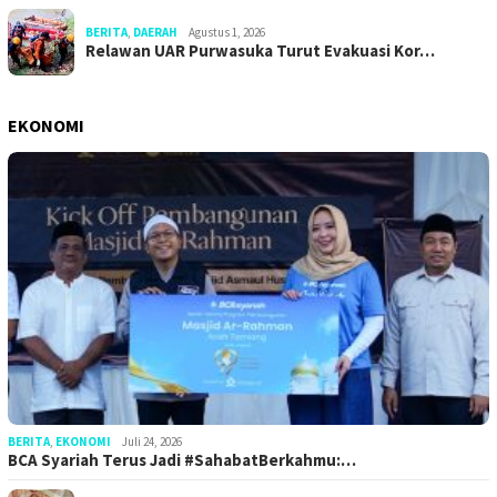
BERITA
,
DAERAH
Agustus 1, 2026
Relawan UAR Purwasuka Turut Evakuasi Kor…
EKONOMI
BERITA
,
EKONOMI
Juli 24, 2026
BCA Syariah Terus Jadi #SahabatBerkahmu:…