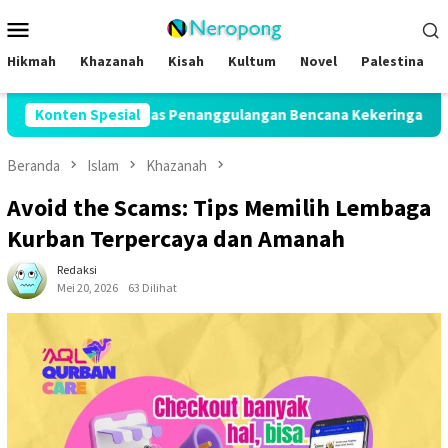
Loncat
Menu
ke
Mobile
konten
Hikmah
Khazanah
Kisah
Kultum
Novel
Palestina
Satgas Penanggulangan Bencana Kekeringan di Seluruh Indonesi
Konten Spesial
Beranda
Islam
Khazanah
Avoid the Scams: Tips Memilih Lembaga
Kurban Terpercaya dan Amanah
Redaksi
Mei 20, 2026
63 Dilihat