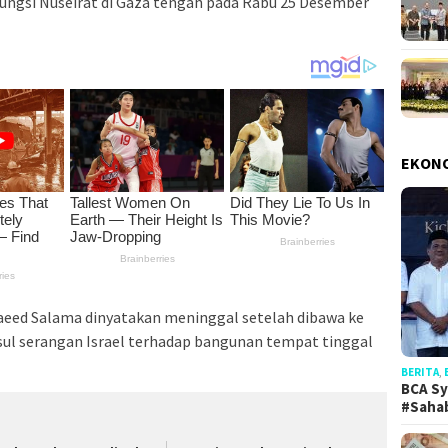
gungsi Nuseirat di Gaza tengah pada Rabu 25 Desember
EKON
aeed Salama dinyatakan meninggal setelah dibawa ke
ul serangan Israel terhadap bangunan tempat tinggal
BERITA
,
BCA Sy
#Saha