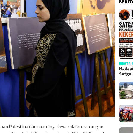
BERIT
BERITA
,
Hadapi
Satga
man Palestina dan suaminya tewas dalam serangan