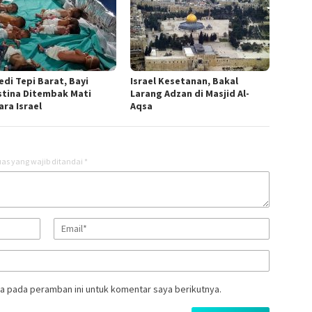
edi Tepi Barat, Bayi
Israel Kesetanan, Bakal
stina Ditembak Mati
Larang Adzan di Masjid Al-
ara Israel
Aqsa
as yang wajib ditandai
*
a pada peramban ini untuk komentar saya berikutnya.