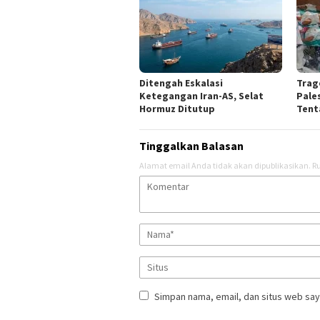
Ditengah Eskalasi
Trag
Ketegangan Iran-AS, Selat
Pale
Hormuz Ditutup
Tent
Tinggalkan Balasan
Alamat email Anda tidak akan dipublikasikan.
Ru
Simpan nama, email, dan situs web say