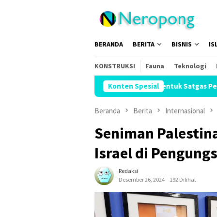
Loncat
ke
konten
BERANDA
BERITA
BISNIS
IS
KONSTRUKSI
Fauna
Teknologi
dapi Kemarau Panjang, UAR Bentuk Satgas Penanggulangan Benca
Konten Spesial
Beranda
Berita
Internasional
Seniman Palestin
Israel di Pengung
Redaksi
Desember 26, 2024
192 Dilihat