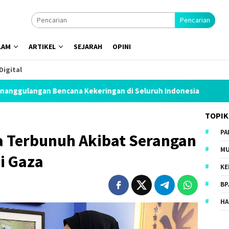
Pencarian
LAM
ARTIKEL
SEJARAH
OPINI
Digital
na Kekeringan di Seluruh Indonesia
Wahdah Islamiyah 
TOPIK
PA
a Terbunuh Akibat Serangan
MU
si Gaza
KE
BP
HA