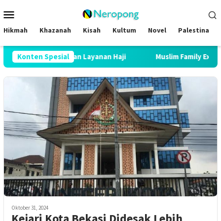
Loncat
Menu
ke
Mobile
konten
Hikmah
Khazanah
Kisah
Kultum
Novel
Palestina
tikan Peningkatan Layanan Haji
Konten Spesial
Muslim Family Expo 2026 B
Oktober 31, 2024
Kejari Kota Bekasi Didesak Lebih