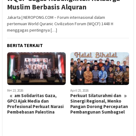
Muslim Berbasis Alquran
Jakarta | NEROPONG.COM – Forum internasional dalam
pertemuan World Quranic Civilization Forum (WQCF) 1448 H
menggagas pentingnya […]
BERITA TERKAIT
Mei 23, 2026
April 25, 2026
A
«
»
i
Malam Solidaritas Gaza,
Perkuat Silaturahmi dan
i
GPCI Ajak Media dan
Sinergi Regional, Menko
M
Profesional Perkuat Narasi
Pangan Dorong Percepatan
B
Pembebasan Palestina
Pembangunan Sumbagsel