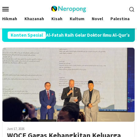
Loncat
Menu
ke
Mobile
konten
Hikmah
Khazanah
Kisah
Kultum
Novel
Palestina
si Dosen STAI Al-Fatah Raih Gelar Doktor Ilmu Al-Qur’an dan Tafsi
Konten Spesial
Juni 17, 2026
WQCF Gagas Kebangkitan Keluarga