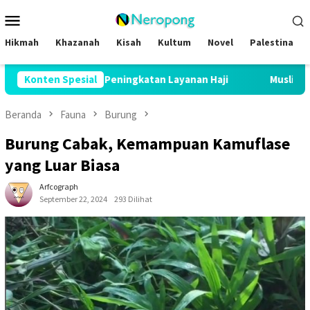
Loncat
Menu
ke
Mobile
konten
Hikmah
Khazanah
Kisah
Kultum
Novel
Palestina
n Peningkatan Layanan Haji
Konten Spesial
Muslim Family Expo 2026 Bidik
Beranda
Fauna
Burung
Burung Cabak, Kemampuan Kamuflase
yang Luar Biasa
Arfcograph
September 22, 2024
293 Dilihat