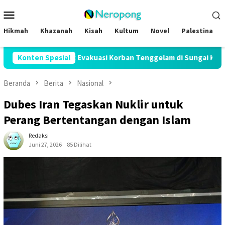
Loncat
Menu
ke
Mobile
konten
Hikmah
Khazanah
Kisah
Kultum
Novel
Palestina
t Evakuasi Korban Tenggelam di Sungai Kebon Dua
Konten Spesial
Wahd
Beranda
Berita
Nasional
Dubes Iran Tegaskan Nuklir untuk
Perang Bertentangan dengan Islam
Redaksi
Juni 27, 2026
85 Dilihat