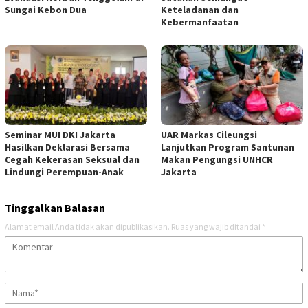
Sungai Kebon Dua
Keteladanan dan
Kebermanfaatan
Seminar MUI DKI Jakarta
UAR Markas Cileungsi
Hasilkan Deklarasi Bersama
Lanjutkan Program Santunan
Cegah Kekerasan Seksual dan
Makan Pengungsi UNHCR
Lindungi Perempuan-Anak
Jakarta
Tinggalkan Balasan
Alamat email Anda tidak akan dipublikasikan.
Ruas yang wajib ditandai
*