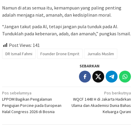
Namun di atas semua itu, kemampuan yang paling penting
adalah menjaga niat, amanah, dan kedisiplinan moral.
“Jangan takut pada AI, tetapi jangan pula tunduk pada AI.
Tunduklah pada kebenaran, adab, dan amanah,” pungkas Ismail.
Post Views:
141
DR Ismail Fahmi
Founder Drone Emprit
Jurnalis Muslim
SEBARKAN
Navigasi
Pos sebelumnya
Pos berikutnya
LPPOM Bagikan Pengalaman
WQCF 1448 H di Jakarta Hadirkan
pos
Pengujian Porcine pada European
Ulama dan Akademisi Dunia Bahas
Halal Congress 2026 di Bosnia
Keluarga Qurani