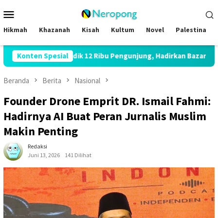
Loncat
Menu
ke
Mobile
konten
Hikmah
Khazanah
Kisah
Kultum
Novel
Palestina
26 Bidik 12 Ribu Pengunjung, Hadirkan Bazar Halal hingga Kajian 
Konten Spesial
Beranda
Berita
Nasional
Founder Drone Emprit DR. Ismail Fahmi:
Hadirnya AI Buat Peran Jurnalis Muslim
Makin Penting
Redaksi
Juni 13, 2026
141 Dilihat