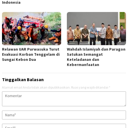
Indonesia
Relawan UAR Purwasuka Turut
Wahdah Islamiyah dan Paragon
Evakuasi Korban Tenggelam di
Satukan Semangat
Sungai Kebon Dua
Keteladanan dan
Kebermanfaatan
Tinggalkan Balasan
Alamat email Anda tidak akan dipublikasikan.
Ruas yang wajib ditandai
*