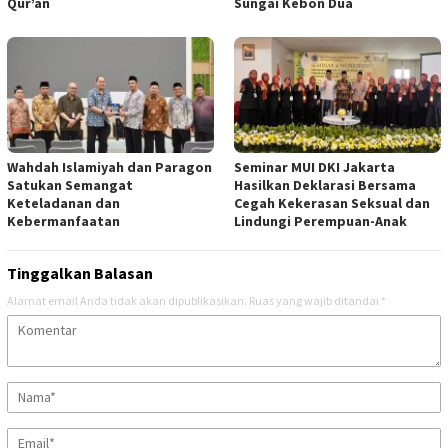
Qur’an
Sungai Kebon Dua
Wahdah Islamiyah dan Paragon
Seminar MUI DKI Jakarta
Satukan Semangat
Hasilkan Deklarasi Bersama
Keteladanan dan
Cegah Kekerasan Seksual dan
Kebermanfaatan
Lindungi Perempuan-Anak
Tinggalkan Balasan
Alamat email Anda tidak akan dipublikasikan.
Ruas yang wajib ditandai
*