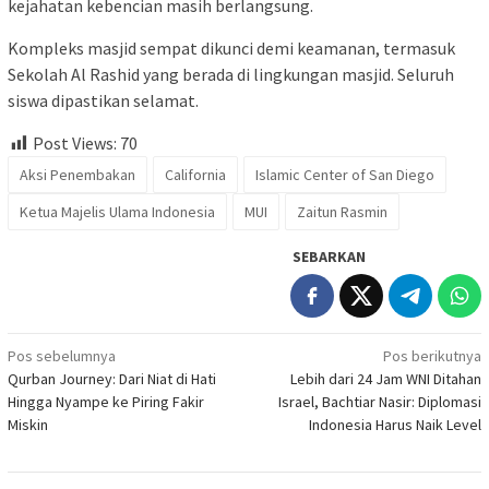
kejahatan kebencian masih berlangsung.
Kompleks masjid sempat dikunci demi keamanan, termasuk
Sekolah Al Rashid yang berada di lingkungan masjid. Seluruh
siswa dipastikan selamat.
Post Views:
70
Aksi Penembakan
California
Islamic Center of San Diego
Ketua Majelis Ulama Indonesia
MUI
Zaitun Rasmin
SEBARKAN
Navigasi
Pos sebelumnya
Pos berikutnya
Qurban Journey: Dari Niat di Hati
Lebih dari 24 Jam WNI Ditahan
pos
Hingga Nyampe ke Piring Fakir
Israel, Bachtiar Nasir: Diplomasi
Miskin
Indonesia Harus Naik Level