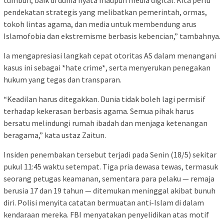
tumbuh, baik di dunia nyata maupun media digital. Kita perlu
pendekatan strategis yang melibatkan pemerintah, ormas,
tokoh lintas agama, dan media untuk membendung arus
Islamofobia dan ekstremisme berbasis kebencian,” tambahnya.
Ia mengapresiasi langkah cepat otoritas AS dalam menangani
kasus ini sebagai *hate crime*, serta menyerukan penegakan
hukum yang tegas dan transparan.
“Keadilan harus ditegakkan. Dunia tidak boleh lagi permisif
terhadap kekerasan berbasis agama. Semua pihak harus
bersatu melindungi rumah ibadah dan menjaga ketenangan
beragama,” kata ustaz Zaitun.
Insiden penembakan tersebut terjadi pada Senin (18/5) sekitar
pukul 11:45 waktu setempat. Tiga pria dewasa tewas, termasuk
seorang petugas keamanan, sementara para pelaku — remaja
berusia 17 dan 19 tahun — ditemukan meninggal akibat bunuh
diri. Polisi menyita catatan bermuatan anti-Islam di dalam
kendaraan mereka. FBI menyatakan penyelidikan atas motif