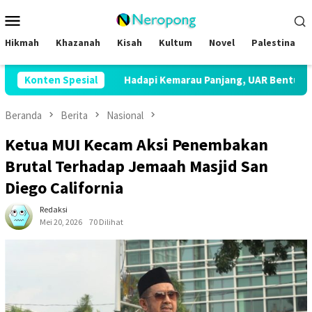
Loncat
Menu
ke
Mobile
konten
Hikmah
Khazanah
Kisah
Kultum
Novel
Palestina
Konten Spesial
Hadapi Kemarau Panjang, UAR Bentuk Satgas Penanggul
Beranda
Berita
Nasional
Ketua MUI Kecam Aksi Penembakan
Brutal Terhadap Jemaah Masjid San
Diego California
Redaksi
Mei 20, 2026
70 Dilihat