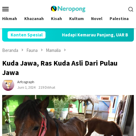
Loncat
Menu
ke
Mobile
konten
Hikmah
Khazanah
Kisah
Kultum
Novel
Palestina
al
Konten Spesial
Hadapi Kemarau Panjang, UAR Bentuk Satgas Penanggu
Beranda
Fauna
Mamalia
Kuda Jawa, Ras Kuda Asli Dari Pulau
Jawa
Arfcograph
Juni 1, 2024
219 Dilihat