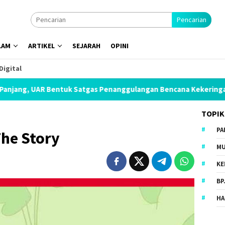
Pencarian
LAM
ARTIKEL
SEJARAH
OPINI
Digital
uk Satgas Penanggulangan Bencana Kekeringan di Seluruh Indon
TOPIK
PA
he Story
MU
KE
BP
HA