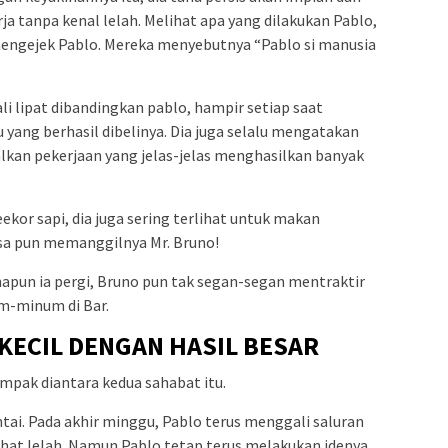
erja tanpa kenal lelah. Melihat apa yang dilakukan Pablo,
engejek Pablo. Mereka menyebutnya “Pablo si manusia
i lipat dibandingkan pablo, hampir setiap saat
ng berhasil dibelinya. Dia juga selalu mengatakan
lkan pekerjaan yang jelas-jelas menghasilkan banyak
ekor sapi, dia juga sering terlihat untuk makan
sa pun memanggilnya Mr. Bruno!
pun ia pergi, Bruno pun tak segan-segan mentraktir
m-minum di Bar.
KECIL DENGAN HASIL BESAR
mpak diantara kedua sahabat itu.
tai. Pada akhir minggu, Pablo terus menggali saluran
ihat lelah. Namun Pablo tetap terus melakukan idenya