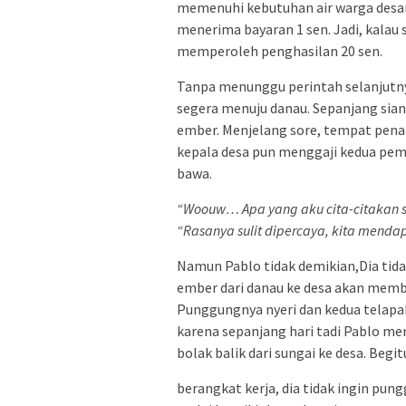
memenuhi kebutuhan air warga desan
menerima bayaran 1 sen. Jadi, kala
memperoleh penghasilan 20 sen.
Tanpa menunggu perintah selanjutn
segera menuju danau. Sepanjang si
ember. Menjelang sore, tempat pen
kepala desa pun menggaji kedua pe
bawa.
“Woouw… Apa yang aku cita-citakan se
“Rasanya sulit dipercaya, kita menda
Namun Pablo tidak demikian,Dia tida
ember dari danau ke desa akan memb
Punggungnya nyeri dan kedua telapak
karena sepanjang hari tadi Pablo me
bolak balik dari sungai ke desa. Beg
berangkat kerja, dia tidak ingin pun