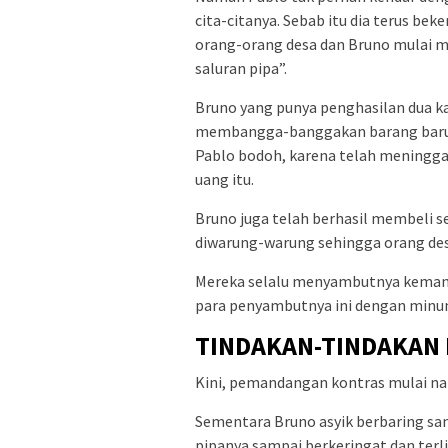
cita-citanya. Sebab itu dia terus bek
orang-orang desa dan Bruno mulai m
saluran pipa”.
Bruno yang punya penghasilan dua kal
membangga-banggakan barang baru ya
Pablo bodoh, karena telah meningga
uang itu.
Bruno juga telah berhasil membeli se
diwarung-warung sehingga orang de
Mereka selalu menyambutnya kemana
para penyambutnya ini dengan minu
TINDAKAN-TINDAKAN 
Kini, pemandangan kontras mulai na
Sementara Bruno asyik berbaring san
pipanya sampai berkeringat dan terl