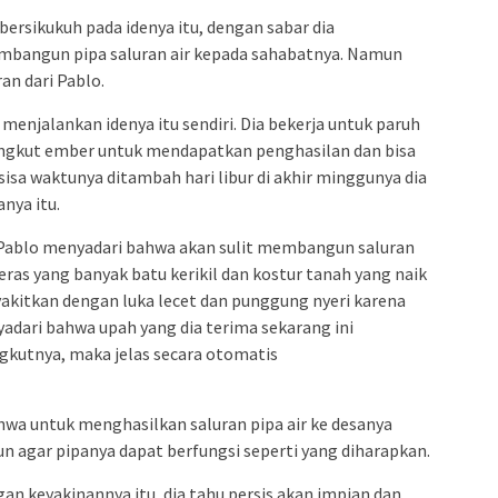
 bersikukuh pada idenya itu, dengan sabar dia
bangun pipa saluran air kepada sahabatnya. Namun
an dari Pablo.
enjalankan idenya itu sendiri. Dia bekerja untuk paruh
angkut ember untuk mendapatkan penghasilan dan bisa
sisa waktunya ditambah hari libur di akhir minggunya dia
nya itu.
, Pablo menyadari bahwa akan sulit membangun saluran
eras yang banyak batu kerikil dan kostur tanah yang naik
yakitkan dengan luka lecet dan punggung nyeri karena
adari bahwa upah yang dia terima sekarang ini
gkutnya, maka jelas secara otomatis
hwa untuk menghasilkan saluran pipa air ke desanya
 agar pipanya dapat berfungsi seperti yang diharapkan.
n keyakinannya itu, dia tahu persis akan impian dan