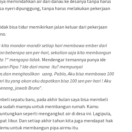
nya memindahkan air dari danau ke desanya tanpa harus
sa nyeri dipunggung, tanpa harus melakukan pekerjaan
ak bisa tidur memikirkan jalan keluar dari pekerjaan
no.
da kita mondar-mandir setiap hari membawa ember dari
 beberapa sen per-hari, sekalian saja kita membangun
ta ?”
mengapa tidak.
Mendengar temannya punya ide
uran Pipa ?
Ide dari mana itu? mempunyai
us dan
menghasilkan uang. Pablo, Aku bisa
membawa 100
ri itu yang akan aku
dapatkan bisa 100 sen per-hari ! Aku
senang, jawab Bruno”
.
beli sepatu baru, pada akhir bulan saya bisa membeli
 saya sudah mampu untuk membangun rumah. Kamu
ntungkan seperti mengangkut air di desa ini. Lagipula,
at libur. Dan setiap akhir tahun kita juga mendapat hak
 idemu untuk membangun pipa airmu itu.