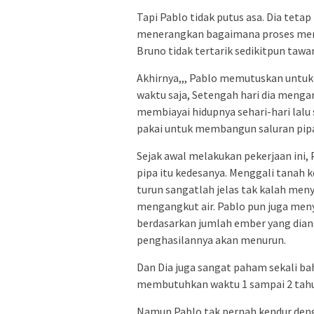
Tapi Pablo tidak putus asa. Dia tetap
menerangkan bagaimana proses mem
Bruno tidak tertarik sedikitpun tawar
Akhirnya,,, Pablo memutuskan untuk m
waktu saja, Setengah hari dia meng
membiayai hidupnya sehari-hari lalu 
pakai untuk membangun saluran pipa
Sejak awal melakukan pekerjaan ini
pipa itu kedesanya. Menggali tanah k
turun sangatlah jelas tak kalah men
mengangkut air. Pablo pun juga meny
berdasarkan jumlah ember yang dian
penghasilannya akan menurun.
Dan Dia juga sangat paham sekali ba
membutuhkan waktu 1 sampai 2 tahun
Namun Pablo tak pernah kendur denga