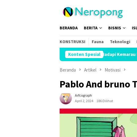
Loncat
ke
konten
BERANDA
BERITA
BISNIS
IS
KONSTRUKSI
Fauna
Teknologi
ingga Kajian Nasional
Hadapi Kemarau Panjang, UAR Bent
Konten Spesial
Beranda
Artikel
Motivasi
Pablo And bruno T
Arfcograph
April 2, 2024
186 Dilihat