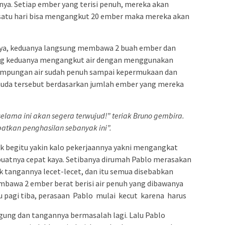
ya. Setiap ember yang terisi penuh, mereka akan
u satu hari bisa mengangkut 20 ember maka mereka akan
ya, keduanya langsung membawa 2 buah ember dan
ang keduanya mengangkut air dengan menggunakan
ampungan air sudah penuh sampai kepermukaan dan
muda tersebut berdasarkan jumlah ember yang mereka
lama ini akan segera terwujud!” teriak Bruno gembira.
patkan penghasilan sebanyak ini”.
k begitu yakin kalo pekerjaannya yakni mengangkat
uatnya cepat kaya. Setibanya dirumah Pablo merasakan
 tangannya lecet-lecet, dan itu semua disebabkan
mbawa 2 ember berat berisi air penuh yang dibawanya
itu pagi tiba, perasaan Pablo mulai kecut karena harus
ggung dan tangannya bermasalah lagi. Lalu Pablo