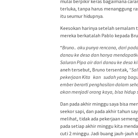
mulai berpikir keras bagaimana cara
terluka, tanpa harus menanggung ra
itu seumur hidupnya.
Keesokan harinya setelah semalam tid
mereka berkatalah Pablo kepada Bru
“
Bruno.. aku punya rencana, dari pa
danau ke desa dan hanya
mendapatkan
Saluran Pipa
air dari danau ke desa ki
aneh tersebut, Bruno tersentak,
“Sal
pekerjaan
Kita kan sudah yang bag
ember berarti penghasilan
dalam seha
akan menjadi orang kaya, bisa hidup 
Dan pada akhir minggu saya bisa mem
seekor sapi, dan pada akhir tahun
melihat, tidak ada pekerjaan semengu
pada setiap akhir minggu kita mendap
cuti 2 minggu. Jadi buang jauh-jauh