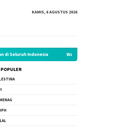
KAMIS, 6 AGUSTUS 2026
esia
Wahdah Islamiyah Akan Kukuhkan 10.000 Guru Al-Qu
 POPULER
LESTINA
I
MENAG
JPH
LAL