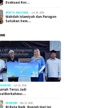
Evakuasi Kor…
BERITA
,
NASIONAL
Juli 30, 2026
Wahdah Islamiyah dan Paragon
Satukan Sem…
OMI
EKONOMI
Juli 24, 2026
ariah Terus Jadi
batBerkahmu:…
EKONOMI
Mei 22, 2026
BI Rate Naik, Rupiah Hari Ini