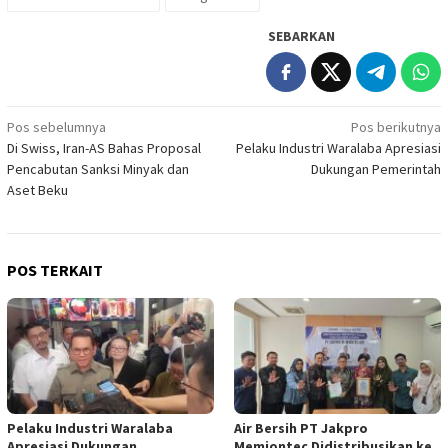
SEBARKAN
Navigasi
Pos sebelumnya
Pos berikutnya
Di Swiss, Iran-AS Bahas Proposal
Pelaku Industri Waralaba Apresiasi
pos
Pencabutan Sanksi Minyak dan
Dukungan Pemerintah
Aset Beku
POS TERKAIT
Pelaku Industri Waralaba
Air Bersih PT Jakpro
Apresiasi Dukungan
Memiontec Didistribusikan ke