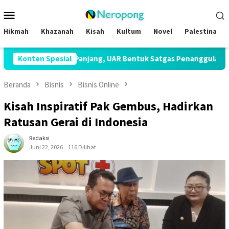
Loncat
Menu
ke
Mobile
konten
Hikmah
Khazanah
Kisah
Kultum
Novel
Palestina
u Panjang, UAR Bentuk Satgas Penanggulangan Bencana Kekerin
Konten Spesial
Beranda
Bisnis
Bisnis Online
Kisah Inspiratif Pak Gembus, Hadirkan
Ratusan Gerai di Indonesia
Redaksi
Juni 22, 2026
116 Dilihat