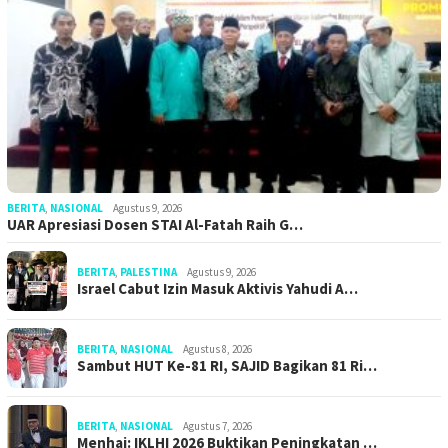
BERITA
,
NASIONAL
Agustus 9, 2026
UAR Apresiasi Dosen STAI Al-Fatah Raih G…
BERITA
,
PALESTINA
Agustus 9, 2026
Israel Cabut Izin Masuk Aktivis Yahudi A…
BERITA
,
NASIONAL
Agustus 8, 2026
Sambut HUT Ke-81 RI, SAJID Bagikan 81 Ri…
BERITA
,
NASIONAL
Agustus 7, 2026
Menhaj: IKLHI 2026 Buktikan Peningkatan …