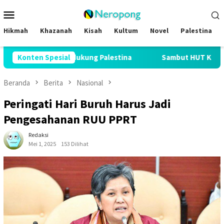
Loncat
Menu
ke
Mobile
konten
Hikmah
Khazanah
Kisah
Kultum
Novel
Palestina
 AS Pendukung Palestina
Konten Spesial
Sambut HUT Ke-81 RI, SAJID Bagi
Beranda
Berita
Nasional
Peringati Hari Buruh Harus Jadi
Pengesahanan RUU PPRT
Redaksi
Mei 1, 2025
153 Dilihat