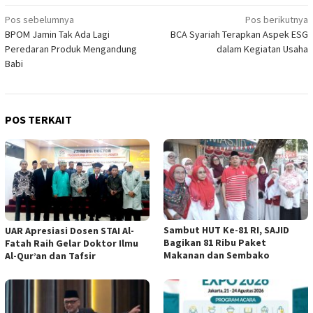
Navigasi
Pos sebelumnya
Pos berikutnya
BPOM Jamin Tak Ada Lagi
BCA Syariah Terapkan Aspek ESG
pos
Peredaran Produk Mengandung
dalam Kegiatan Usaha
Babi
POS TERKAIT
Sambut HUT Ke-81 RI, SAJID
UAR Apresiasi Dosen STAI Al-
Bagikan 81 Ribu Paket
Fatah Raih Gelar Doktor Ilmu
Makanan dan Sembako
Al-Qur’an dan Tafsir