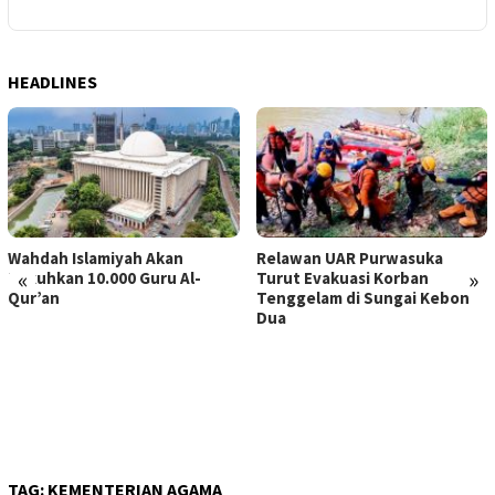
HEADLINES
Wahdah Islamiyah Akan
Relawan UAR Purwasuka
«
»
Kukuhkan 10.000 Guru Al-
Turut Evakuasi Korban
Qur’an
Tenggelam di Sungai Kebon
Dua
TAG:
KEMENTERIAN AGAMA