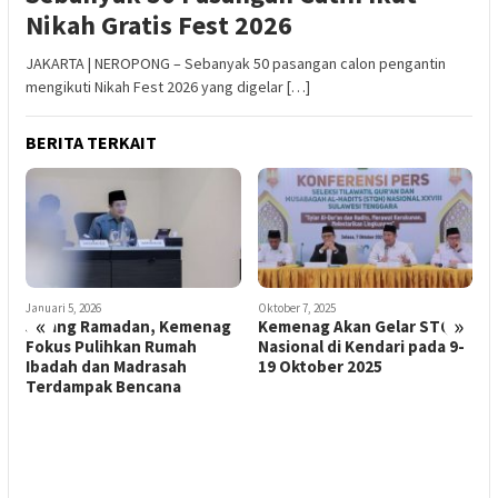
Nikah Gratis Fest 2026
JAKARTA | NEROPONG – Sebanyak 50 pasangan calon pengantin
mengikuti Nikah Fest 2026 yang digelar […]
BERITA TERKAIT
Januari 5, 2026
Oktober 7, 2025
A
«
»
Jelang Ramadan, Kemenag
Kemenag Akan Gelar STQH
M
Fokus Pulihkan Rumah
Nasional di Kendari pada 9-
P
Ibadah dan Madrasah
19 Oktober 2025
N
n
Terdampak Bencana
J