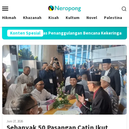
Loncat
Menu
ke
Mobile
konten
Hikmah
Khazanah
Kisah
Kultum
Novel
Palestina
 Bentuk Satgas Penanggulangan Bencana Kekeringan di Seluruh
Konten Spesial
Juni 27, 2026
Sebanyak 50 Pasangan Catin Ikut