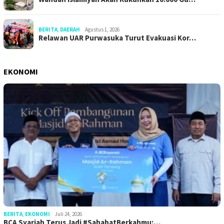
BERITA
,
DAERAH
Agustus 1, 2026
Relawan UAR Purwasuka Turut Evakuasi Kor…
EKONOMI
BERITA
,
EKONOMI
Juli 24, 2026
BCA Syariah Terus Jadi #SahabatBerkahmu:…