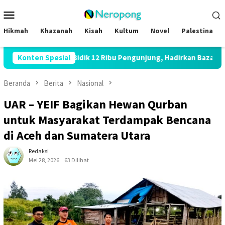
Loncat
Menu
ke
Mobile
konten
Hikmah
Khazanah
Kisah
Kultum
Novel
Palestina
2026 Bidik 12 Ribu Pengunjung, Hadirkan Bazar Halal hingga Kajia
Konten Spesial
Beranda
Berita
Nasional
UAR – YEIF Bagikan Hewan Qurban
untuk Masyarakat Terdampak Bencana
di Aceh dan Sumatera Utara
Redaksi
Mei 28, 2026
63 Dilihat