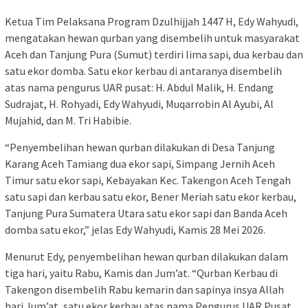
Ketua Tim Pelaksana Program Dzulhijjah 1447 H, Edy Wahyudi,
mengatakan hewan qurban yang disembelih untuk masyarakat
Aceh dan Tanjung Pura (Sumut) terdiri lima sapi, dua kerbau dan
satu ekor domba. Satu ekor kerbau di antaranya disembelih
atas nama pengurus UAR pusat: H. Abdul Malik, H. Endang
Sudrajat, H. Rohyadi, Edy Wahyudi, Muqarrobin Al Ayubi, Al
Mujahid, dan M. Tri Habibie.
“Penyembelihan hewan qurban dilakukan di Desa Tanjung
Karang Aceh Tamiang dua ekor sapi, Simpang Jernih Aceh
Timur satu ekor sapi, Kebayakan Kec. Takengon Aceh Tengah
satu sapi dan kerbau satu ekor, Bener Meriah satu ekor kerbau,
Tanjung Pura Sumatera Utara satu ekor sapi dan Banda Aceh
domba satu ekor,” jelas Edy Wahyudi, Kamis 28 Mei 2026.
Menurut Edy, penyembelihan hewan qurban dilakukan dalam
tiga hari, yaitu Rabu, Kamis dan Jum’at. “Qurban Kerbau di
Takengon disembelih Rabu kemarin dan sapinya insya Allah
hari Jum’at, satu ekor kerbau atas nama Pengurus UAR Pusat,