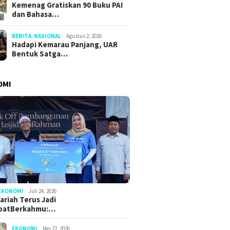
Kemenag Gratiskan 90 Buku PAI
dan Bahasa…
BERITA
,
NASIONAL
Agustus 2, 2026
Hadapi Kemarau Panjang, UAR
Bentuk Satga…
OMI
EKONOMI
Juli 24, 2026
ariah Terus Jadi
batBerkahmu:…
EKONOMI
Mei 22, 2026