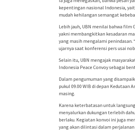
Ia juga menegaskan, bahwa pesan yan
kepentingan nasional Indonesia, yai
mudah kehilangan semangat kebebas
Lebih jauh, UBN menilai bahwa film 
yakni membangkitkan kesadaran masy
yang masih mengalami penindasan. “S
ujarnya saat konferensi pers usai nob
Selain itu, UBN mengajak masyarakat
Indonesia Peace Convoy sebagai ben
Dalam pengumuman yang disampaika
pukul 09.00 WIB di depan Kedutaan
masing.
Karena keterbatasan untuk langsun
menyalurkan dukungan terlebih dahu
berlaku. Kegiatan konvoi ini juga me
yang akan dilintasi dalam perjalanan