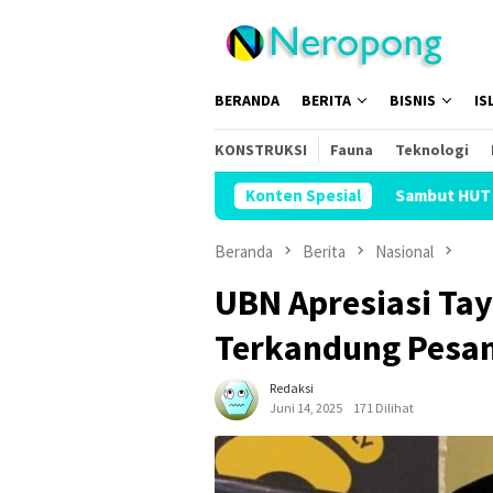
Loncat
ke
konten
BERANDA
BERITA
BISNIS
IS
KONSTRUKSI
Fauna
Teknologi
Sambut HUT Ke-81 RI, SAJID Bagi
Konten Spesial
Beranda
Berita
Nasional
UBN Apresiasi Ta
Terkandung Pesan
Redaksi
Juni 14, 2025
171 Dilihat