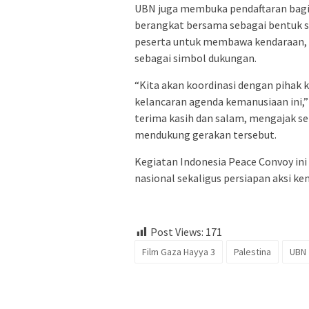
UBN juga membuka pendaftaran bagi
berangkat bersama sebagai bentuk s
peserta untuk membawa kendaraan, 
sebagai simbol dukungan.
“Kita akan koordinasi dengan pihak k
kelancaran agenda kemanusiaan ini
terima kasih dan salam, mengajak s
mendukung gerakan tersebut.
Kegiatan Indonesia Peace Convoy in
nasional sekaligus persiapan aksi ke
Post Views:
171
Film Gaza Hayya 3
Palestina
UBN