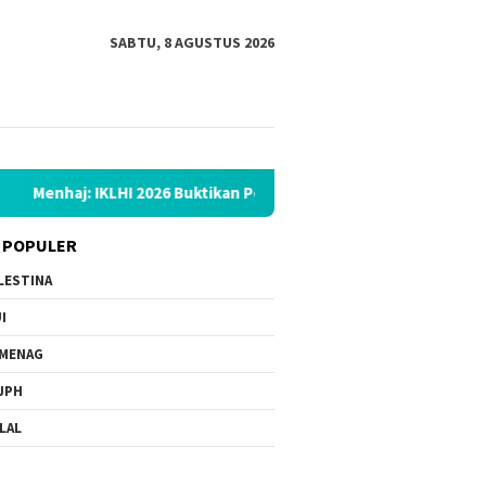
SABTU, 8 AGUSTUS 2026
026 Buktikan Peningkatan Layanan Haji
Muslim Family Expo
 POPULER
LESTINA
I
MENAG
JPH
LAL