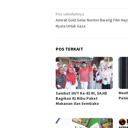
Navigasi
Pos sebelumnya
Amirah Gold Gelar Nonton Bareng Film Hayy
pos
Nyata Untuk Gaza
POS TERKAIT
Menh
Sambut HUT Ke-81 RI, SAJID
Peni
Bagikan 81 Ribu Paket
Makanan dan Sembako