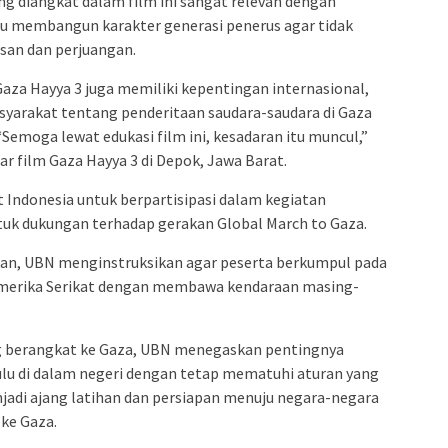
g diangkat dalam film ini sangat relevan dengan
tu membangun karakter generasi penerus agar tidak
an dan perjuangan.
Gaza Hayya 3 juga memiliki kepentingan internasional,
arakat tentang penderitaan saudara-saudara di Gaza
emoga lewat edukasi film ini, kesadaran itu muncul,”
ar film Gaza Hayya 3 di Depok, Jawa Barat.
 Indonesia untuk berpartisipasi dalam kegiatan
tuk dukungan terhadap gerakan Global March to Gaza.
n, UBN menginstruksikan agar peserta berkumpul pada
 Amerika Serikat dengan membawa kendaraan masing-
g berangkat ke Gaza, UBN menegaskan pentingnya
lu di dalam negeri dengan tetap mematuhi aturan yang
njadi ajang latihan dan persiapan menuju negara-negara
 ke Gaza.