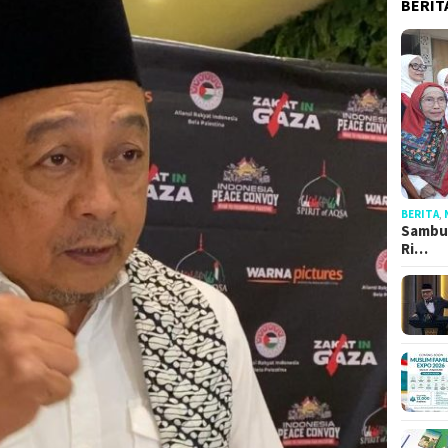
BERIT
BERITA
,
Sambut
Ri…