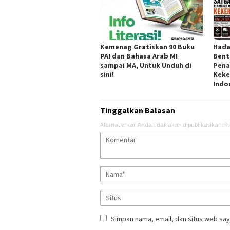
Kemenag Gratiskan 90 Buku
Hada
PAI dan Bahasa Arab MI
Bent
sampai MA, Untuk Unduh di
Pena
sini!
Keke
Indo
Tinggalkan Balasan
Alamat email Anda tidak akan dipublikasikan.
Ru
Simpan nama, email, dan situs web say