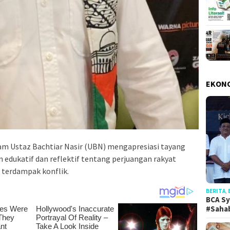
EKON
am Ustaz Bachtiar Nasir (UBN) mengapresiasi tayang
edukatif dan reflektif tentang perjuangan rakyat
 terdampak konflik.
BERITA
,
BCA Sy
#Saha