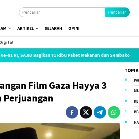
Pencarian
LAM
ARTIKEL
SEJARAH
OPINI
Digital
kan 81 Ribu Paket Makanan dan Sembako
Menhaj: IKLHI 2
TOPIK
PA
yangan Film Gaza Hayya 3
MU
 Perjuangan
KE
BP
HA