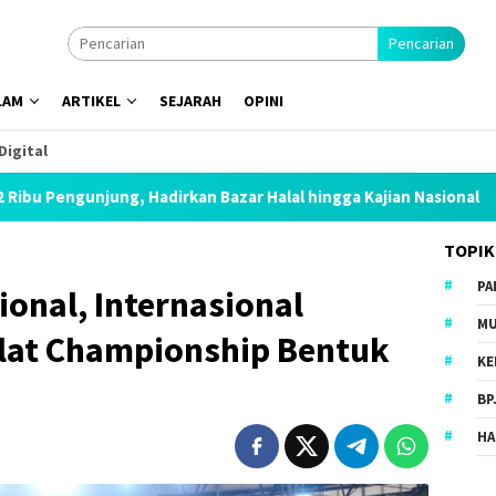
Pencarian
LAM
ARTIKEL
SEJARAH
OPINI
Digital
g, Hadirkan Bazar Halal hingga Kajian Nasional
Hadapi Ke
TOPIK
PA
onal, Internasional
MU
lat Championship Bentuk
KE
BP
HA