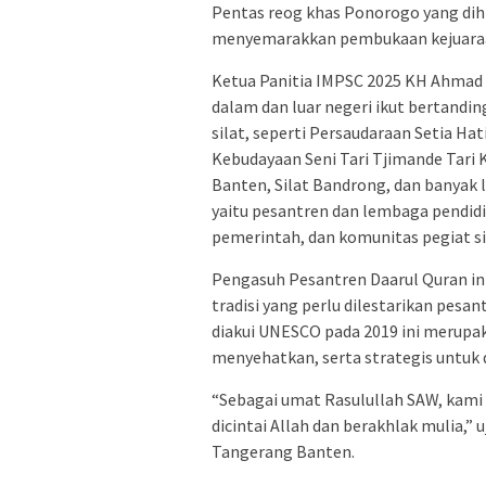
Pentas reog khas Ponorogo yang dih
menyemarakkan pembukaan kejuaraan
Ketua Panitia IMPSC 2025 KH Ahmad J
dalam dan luar negeri ikut bertanding
silat, seperti Persaudaraan Setia Hat
Kebudayaan Seni Tari Tjimande Tari 
Banten, Silat Bandrong, dan banyak
yaitu pesantren dan lembaga pendi
pemerintah, dan komunitas pegiat sila
Pengasuh Pesantren Daarul Quran in
tradisi yang perlu dilestarikan pesa
diakui UNESCO pada 2019 ini merupa
menyehatkan, serta strategis untuk
“Sebagai umat Rasulullah SAW, kami 
dicintai Allah dan berakhlak mulia,” 
Tangerang Banten.