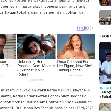
asional Moslem Pencak Silat Championship (IMPSC)
 perhatian masyarakat Indonesia. Dari Tangerang
perhatian tokoh nasional pemerintah, politisi, dan
EKON
BERITA
,
 ini resmi dibuka oleh Wakil Ketua MPR M Hidayat Nur
BCA Sy
Bianto, Ketua Harian Ikatan Pencak Silat Indonesia
#Saha
Pondok Modern Darussalam Gontor KH Hasan Abdullah
ontor KH Dr Husnan Bey Fananie pada Selasa (16/9/2025).