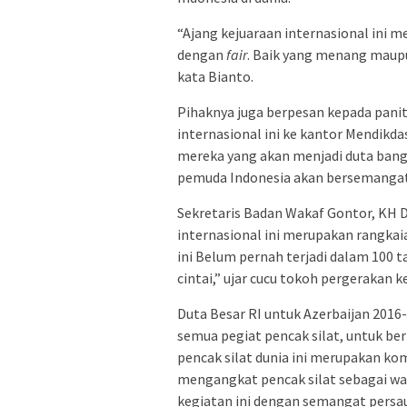
“Ajang kejuaraan internasional ini 
dengan
fair
. Baik yang menang maupu
kata Bianto.
Pihaknya juga berpesan kepada panit
internasional ini ke kantor Mendikd
mereka yang akan menjadi duta bangs
pemuda Indonesia akan bersemangat d
Sekretaris Badan Wakaf Gontor, KH 
internasional ini merupakan rangka
ini Belum pernah terjadi dalam 100 
cintai,” ujar cucu tokoh pergerakan
Duta Besar RI untuk Azerbaijan 2016-
semua pegiat pencak silat, untuk be
pencak silat dunia ini merupakan k
mengangkat pencak silat sebagai w
kegiatan ini dengan semangat persa