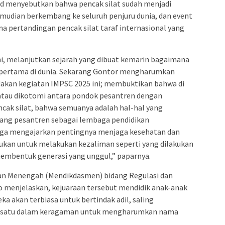
d menyebutkan bahwa pencak silat sudah menjadi
emudian berkembang ke seluruh penjuru dunia, dan event
ma pertandingan pencak silat taraf internasional yang
ni, melanjutkan sejarah yang dibuat kemarin bagaimana
 pertama di dunia. Sekarang Gontor mengharumkan
akan kegiatan IMPSC 2025 ini; membuktikan bahwa di
 atau dikotomi antara pondok pesantren dengan
ncak silat, bahwa semuanya adalah hal-hal yang
ang pesantren sebagai lembaga pendidikan
juga mengajarkan pentingnya menjaga kesehatan dan
ukan untuk melakukan kezaliman seperti yang dilakukan
 membentuk generasi yang unggul,” paparnya.
 dan Menengah (Mendikdasmen) bidang Regulasi dan
 menjelaskan, kejuaraan tersebut mendidik anak-anak
ka akan terbiasa untuk bertindak adil, saling
ersatu dalam keragaman untuk mengharumkan nama