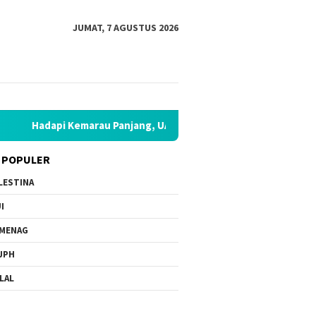
JUMAT, 7 AGUSTUS 2026
marau Panjang, UAR Bentuk Satgas Penanggulangan Bencana Kek
 POPULER
LESTINA
I
MENAG
JPH
LAL