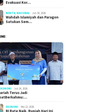
Evakuasi Kor…
BERITA
,
NASIONAL
Juli 30, 2026
Wahdah Islamiyah dan Paragon
Satukan Sem…
OMI
EKONOMI
Juli 24, 2026
ariah Terus Jadi
batBerkahmu:…
EKONOMI
Mei 22, 2026
BI Rate Naik, Rupiah Hari Ini