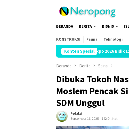
Loncat
ke
konten
BERANDA
BERITA
BISNIS
IS
KONSTRUKSI
Fauna
Teknologi
Muslim Family Expo 2026 Bidik 12 Ribu Pengunjun
Konten Spesial
Beranda
Berita
Sains
Dibuka Tokoh Nasi
Moslem Pencak Si
SDM Unggul
Redaksi
September 16, 2025
142 Dilihat