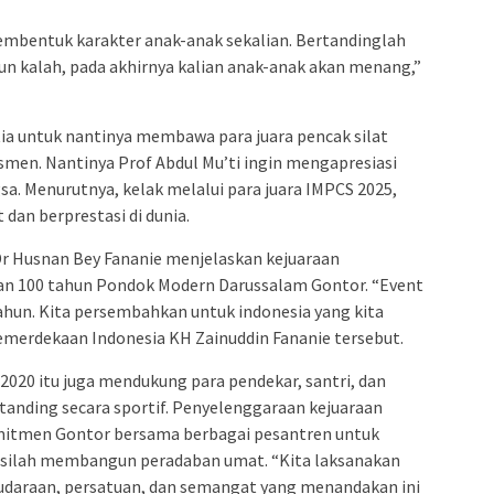
membentuk karakter anak-anak sekalian. Bertandinglah
n kalah, pada akhirnya kalian anak-anak akan menang,”
ia untuk nantinya membawa para juara pencak silat
asmen. Nantinya Prof Abdul Mu’ti ingin mengapresiasi
a. Menurutnya, kelak melalui para juara IMPCS 2025,
an berprestasi di dunia.
Dr Husnan Bey Fananie menjelaskan kejuaraan
ian 100 tahun Pondok Modern Darussalam Gontor. “Event
tahun. Kita persembahkan untuk indonesia yang kita
 kemerdekaan Indonesia KH Zainuddin Fananie tersebut.
2020 itu juga mendukung para pendekar, santri, dan
rtanding secara sportif. Penyelenggaraan kejuaraan
omitmen Gontor bersama berbagai pesantren untuk
asilah membangun peradaban umat. “Kita laksanakan
udaraan, persatuan, dan semangat yang menandakan ini