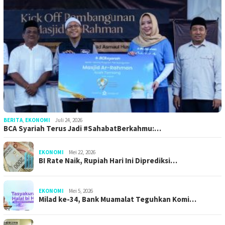
BERITA
,
EKONOMI
Juli 24, 2026
BCA Syariah Terus Jadi #SahabatBerkahmu:…
EKONOMI
Mei 22, 2026
BI Rate Naik, Rupiah Hari Ini Diprediksi…
EKONOMI
Mei 5, 2026
Milad ke-34, Bank Muamalat Teguhkan Komi…