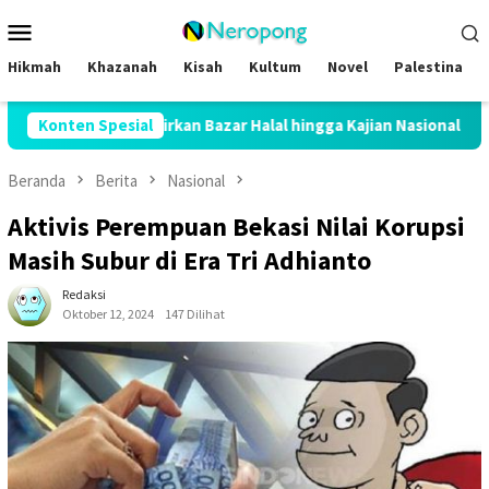
Loncat
Menu
ke
Mobile
konten
Hikmah
Khazanah
Kisah
Kultum
Novel
Palestina
Hadirkan Bazar Halal hingga Kajian Nasional
Konten Spesial
Hadapi Kemar
Beranda
Berita
Nasional
Aktivis Perempuan Bekasi Nilai Korupsi
Masih Subur di Era Tri Adhianto
Redaksi
Oktober 12, 2024
147 Dilihat