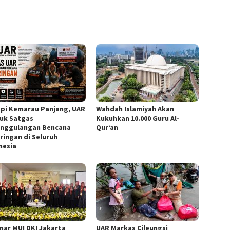
pi Kemarau Panjang, UAR
Wahdah Islamiyah Akan
uk Satgas
Kukuhkan 10.000 Guru Al-
nggulangan Bencana
Qur’an
ringan di Seluruh
nesia
nar MUI DKI Jakarta
UAR Markas Cileungsi