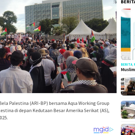
BERIT
BERITA
,
Muslim
 Bela Palestina (ARI-BP) bersama Aqsa Working Group
estina di depan Kedutaan Besar Amerika Serikat (AS),
025.