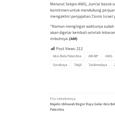
Menurut Sekjen AWG, Jum’at besok se
komitmen untuk mendukung perjuan
mengakhiri penjajahan Zionis Israel
“Namun mengingat waktunya sudah de
akan digelar kembali setelah lebaran
imbuhnya.
(AM)
Post Views:
212
Aksi Bela Palestina
ARI-BP
AWG
Surabaya
Takjil
Tasikmalaya
Navigasi
Pos sebelumnya
Majelis Ukhuwah Bogor Raya Gelar Aksi Be
pos
Palestina