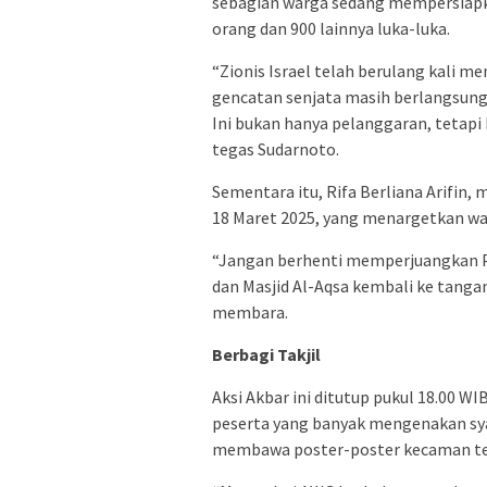
sebagian warga sedang mempersiapk
orang dan 900 lainnya luka-luka.
“Zionis Israel telah berulang kali 
gencatan senjata masih berlangsun
Ini bukan hanya pelanggaran, tetap
tegas Sudarnoto.
Sementara itu, Rifa Berliana Arifin, 
18 Maret 2025, yang menargetkan war
“Jangan berhenti memperjuangkan Pa
dan Masjid Al-Aqsa kembali ke tanga
membara.
Berbagi Takjil
Aksi Akbar ini ditutup pukul 18.00 WI
peserta yang banyak mengenakan sy
membawa poster-poster kecaman terh