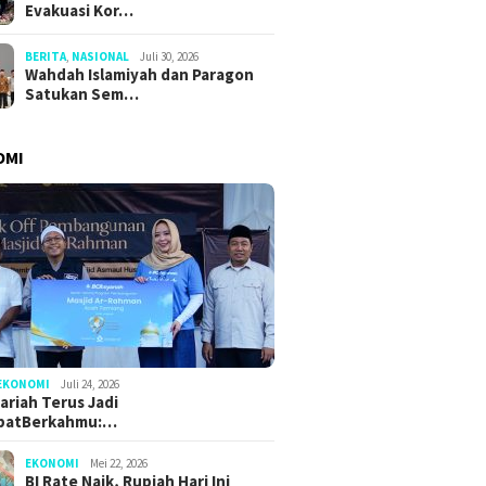
Evakuasi Kor…
BERITA
,
NASIONAL
Juli 30, 2026
Wahdah Islamiyah dan Paragon
Satukan Sem…
OMI
EKONOMI
Juli 24, 2026
ariah Terus Jadi
batBerkahmu:…
EKONOMI
Mei 22, 2026
BI Rate Naik, Rupiah Hari Ini