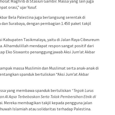
olat Maghrib di Stasiun Gambir. Massa yang lain juga
at orasi,” ujar Yusuf.
Akbar Bela Palestina juga berlangsung serentak di
a dan Surabaya, dengan pembagian 1.450 paket takjil
si Kabupaten Tasikmalaya, yaitu di Jalan Raya Cibeureum
. Alhamdulillah mendapat respon sangat positif dari
ngkap Eko Siswanto penanggungjawab Aksi Jum’at Akbar
, nampak massa Muslimin dan Muslimat serta anak-anak di
ntangkan spanduk bertuliskan “Aksi Jum’at Akbar
 massa yang membawa spanduk bertuliskan
“Tegak Lurus
n Al Aqsa Terbebaskan Serta Tolak Pembersihan Etnik di
i. Mereka membagikan takjil kepada pengguna jalan
uwah Islamiah atau solidaritas terhadap Palestina.