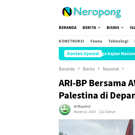
Loncat
ke
konten
BERANDA
BERITA
BISNIS
IS
KONSTRUKSI
Fauna
Teknologi
ng, Hadirkan Bazar Halal hingga Kajian Nasional
Konten Spesial
Hadapi K
Beranda
Berita
Nasional
ARI-BP Bersama A
Palestina di Dep
Al Mujahid
Maret 22, 2025
212 Dilihat