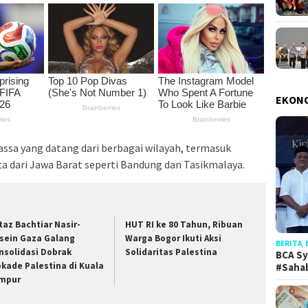
EKON
0 massa yang datang dari berbagai wilayah, termasuk
a dari Jawa Barat seperti Bandung dan Tasikmalaya.
taz Bachtiar Nasir-
HUT RI ke 80 Tahun, Ribuan
sein Gaza Galang
Warga Bogor Ikuti Aksi
BERITA
,
nsolidasi Dobrak
Solidaritas Palestina
BCA Sy
okade Palestina di Kuala
#Saha
mpur