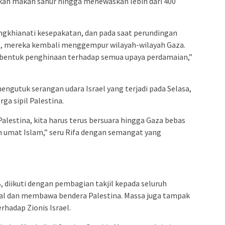
an makan sahur hingga menewaskan lebih dari 400
mengkhianati kesepakatan, dan pada saat perundingan
g, mereka kembali menggempur wilayah-wilayah Gaza.
i bentuk penghinaan terhadap semua upaya perdamaian,”
mengutuk serangan udara Israel yang terjadi pada Selasa,
ga sipil Palestina.
lestina, kita harus terus bersuara hingga Gaza bebas
n umat Islam,” seru Rifa dengan semangat yang
B, diikuti dengan pembagian takjil kepada seluruh
al dan membawa bendera Palestina. Massa juga tampak
adap Zionis Israel.