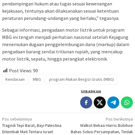
pendampingan hukum atau tugas sesuai kewenangan
kejaksaan, tentunya akan dilaksanakan sesuai ketentuan
peraturan perundang-undangan yang berlaku,” tegasnya.
Sebagai informasi, pengadaan motor listrik untuk program
MBG ini tengah menjadi perhatian nasional setelah Kejagung
menemukan dugaan penggelembungan dana (markup) dalam
pengadaan barang senilai triliunan rupiah, yang mencakup
motor listrik, sepatu, hingga perangkat elektronik.
Post Views:
90
Kendaraan
MBG
program Makan Bergizi Gratis (MBG)
SEBARKAN
Navigasi
Pos sebelumnya
Pos berikutnya
Tragedi Tepi Barat, Bayi Palestina
Walkot Bekasi Harris Bobihoe
pos
Ditembak Mati Tentara Israel
Bahas Solusi Persampahan, Tindak