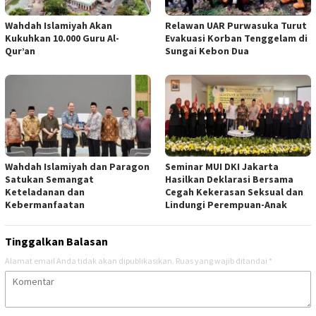
Wahdah Islamiyah Akan
Relawan UAR Purwasuka Turut
Kukuhkan 10.000 Guru Al-
Evakuasi Korban Tenggelam di
Qur’an
Sungai Kebon Dua
Wahdah Islamiyah dan Paragon
Seminar MUI DKI Jakarta
Satukan Semangat
Hasilkan Deklarasi Bersama
Keteladanan dan
Cegah Kekerasan Seksual dan
Kebermanfaatan
Lindungi Perempuan-Anak
Tinggalkan Balasan
Alamat email Anda tidak akan dipublikasikan.
Ruas yang wajib ditandai
*