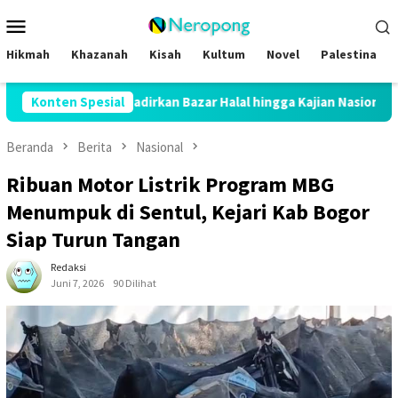
Loncat
Menu
ke
Mobile
konten
Hikmah
Khazanah
Kisah
Kultum
Novel
Palestina
ung, Hadirkan Bazar Halal hingga Kajian Nasional
Konten Spesial
Hadapi 
Beranda
Berita
Nasional
Ribuan Motor Listrik Program MBG
Menumpuk di Sentul, Kejari Kab Bogor
Siap Turun Tangan
Redaksi
Juni 7, 2026
90 Dilihat