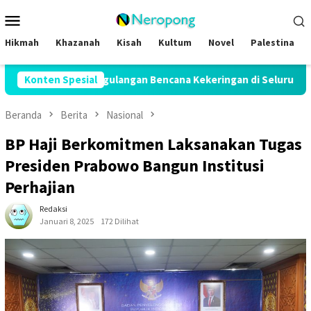
Loncat
Menu
ke
Mobile
konten
Hikmah
Khazanah
Kisah
Kultum
Novel
Palestina
nanggulangan Bencana Kekeringan di Seluruh Indonesia
Konten Spesial
Beranda
Berita
Nasional
BP Haji Berkomitmen Laksanakan Tugas
Presiden Prabowo Bangun Institusi
Perhajian
Redaksi
Januari 8, 2025
172 Dilihat