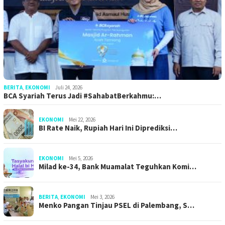
BERITA
,
EKONOMI
Juli 24, 2026
BCA Syariah Terus Jadi #SahabatBerkahmu:…
EKONOMI
Mei 22, 2026
BI Rate Naik, Rupiah Hari Ini Diprediksi…
EKONOMI
Mei 5, 2026
Milad ke-34, Bank Muamalat Teguhkan Komi…
BERITA
,
EKONOMI
Mei 3, 2026
Menko Pangan Tinjau PSEL di Palembang, S…