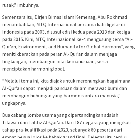
rusak,” imbuhnya.
Sementara itu, Dirjen Bimas Islam Kemenag, Abu Rokhmad
menambahkan, MTQ Internasional pertama kali digelar di
Indonesia pada 2003, disusul edisi kedua pada 2013 dan ketiga
pada 2015. Kini, MTQ Internasional ke-4 mengusung tema “Al-
Qur’an, Environment, and Humanity for Global Harmony”, yang
menitikberatkan pada peran Al-Qur’an dalam menjaga
lingkungan, membangun nilai kemanusiaan, serta
menciptakan harmoni global.
“Melalui tema ini, kita diajak untuk merenungkan bagaimana
Al-Qur’an dapat menjadi panduan dalam merawat bumi dan
membangun hubungan yang harmonis antara manusia,”
ungkapnya.
Dua cabang lomba utama yang dipertandingkan adalah
Tilawah dan Tahfiz Al-Qur’an. Dari 187 negara yang mengikuti
tahap pra-kualifikasi pada 2023, sebanyak 60 peserta dari
empat benua lolos ke babak grand final. Delegasi itu terdiri