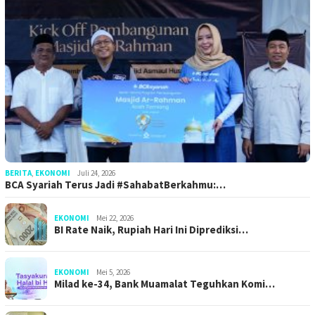
BERITA
,
EKONOMI
Juli 24, 2026
BCA Syariah Terus Jadi #SahabatBerkahmu:…
EKONOMI
Mei 22, 2026
BI Rate Naik, Rupiah Hari Ini Diprediksi…
EKONOMI
Mei 5, 2026
Milad ke-34, Bank Muamalat Teguhkan Komi…