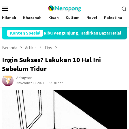
Loncat
Menu
ke
Mobile
konten
Hikmah
Khazanah
Kisah
Kultum
Novel
Palestina
ik 12 Ribu Pengunjung, Hadirkan Bazar Halal hingga Kajian Nasiona
Konten Spesial
Beranda
Artikel
Tips
Ingin Sukses? Lakukan 10 Hal Ini
Sebelum Tidur
Arfcograph
November 13, 2021
152 Dilihat