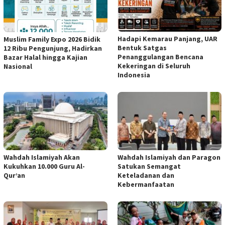
Hadapi Kemarau Panjang, UAR
Muslim Family Expo 2026 Bidik
Bentuk Satgas
12 Ribu Pengunjung, Hadirkan
Penanggulangan Bencana
Bazar Halal hingga Kajian
Kekeringan di Seluruh
Nasional
Indonesia
Wahdah Islamiyah Akan
Wahdah Islamiyah dan Paragon
Kukuhkan 10.000 Guru Al-
Satukan Semangat
Qur’an
Keteladanan dan
Kebermanfaatan