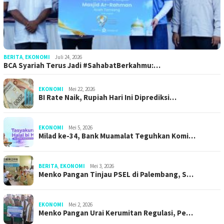
BERITA
,
EKONOMI
Juli 24, 2026
BCA Syariah Terus Jadi #SahabatBerkahmu:…
EKONOMI
Mei 22, 2026
BI Rate Naik, Rupiah Hari Ini Diprediksi…
EKONOMI
Mei 5, 2026
Milad ke-34, Bank Muamalat Teguhkan Komi…
BERITA
,
EKONOMI
Mei 3, 2026
Menko Pangan Tinjau PSEL di Palembang, S…
EKONOMI
Mei 2, 2026
Menko Pangan Urai Kerumitan Regulasi, Pe…