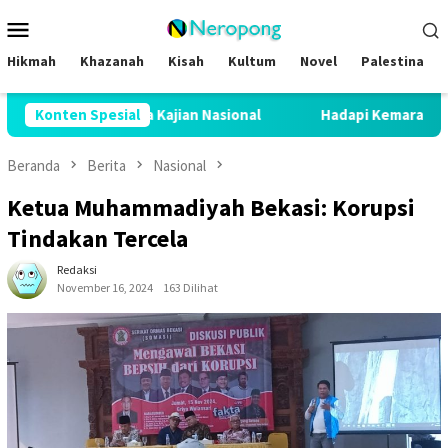
Loncat
Menu
ke
Mobile
konten
Hikmah
Khazanah
Kisah
Kultum
Novel
Palestina
hingga Kajian Nasional
Konten Spesial
Hadapi Kemarau Panjang, UAR Ben
Beranda
Berita
Nasional
Ketua Muhammadiyah Bekasi: Korupsi
Tindakan Tercela
Redaksi
November 16, 2024
163 Dilihat