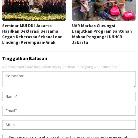
Seminar MUI DKI Jakarta
UAR Markas Cileungsi
Hasilkan Deklarasi Bersama
Lanjutkan Program Santunan
Cegah Kekerasan Seksual dan
Makan Pengungsi UNHCR
Lindungi Perempuan-Anak
Jakarta
Tinggalkan Balasan
Alamat email Anda tidak akan dipublikasikan.
Ruas yang wajib ditandai
*
Simpan nama, email, dan situs web saya pada peramban ini untuk