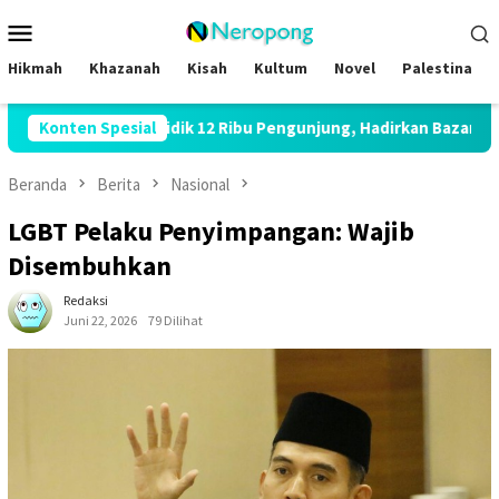
Loncat
Menu
ke
Mobile
konten
Hikmah
Khazanah
Kisah
Kultum
Novel
Palestina
xpo 2026 Bidik 12 Ribu Pengunjung, Hadirkan Bazar Halal hingga Ka
Konten Spesial
Beranda
Berita
Nasional
LGBT Pelaku Penyimpangan: Wajib
Disembuhkan
Redaksi
Juni 22, 2026
79 Dilihat