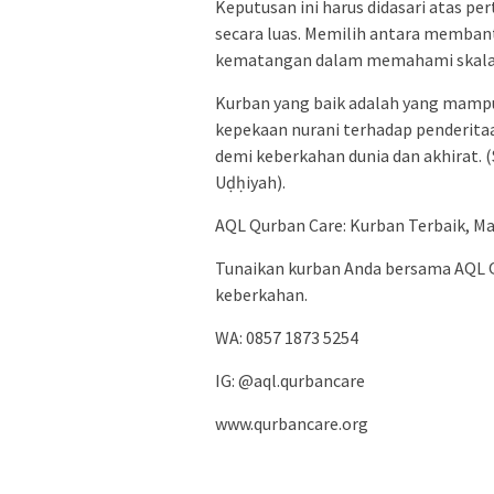
Keputusan ini harus didasari atas p
secara luas. Memilih antara membant
kematangan dalam memahami skala pr
Kurban yang baik adalah yang mamp
kepekaan nurani terhadap penderitaa
demi keberkahan dunia dan akhirat. (
Uḍḥiyah).
AQL Qurban Care: Kurban Terbaik, Ma
Tunaikan kurban Anda bersama AQL Q
keberkahan.
WA: 0857 1873 5254
IG: @aql.qurbancare
www.qurbancare.org