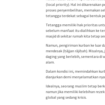
(local priority). Hal ini dikarenak
proses penyembelihan, memakan se
tetangga terdekat sebagai bentuk pe
Tetangga memiliki hak prioritas unt
sebelum manfaat itu dialihkan ke temp
masjid di sekitar rumah kita tetap 
Namun, pengiriman kurban ke luar dae
mendesak (ḥājjan rājiḥah). Misalnya,
daging yang berlebih, sementara di w
alam.
Dalam kondisi ini, memindahkan kur
dianjurkan demi menyelamatkan ny
Idealnya, seorang muslim tetap berk
namun jika memiliki kelebihan rezek
global yang sedang krisis.