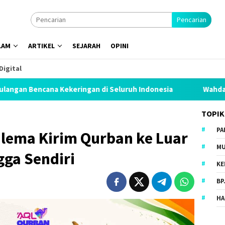
Pencarian
LAM
ARTIKEL
SEJARAH
OPINI
Digital
ingan di Seluruh Indonesia
Wahdah Islamiyah Akan Kuk
TOPIK
PA
Dilema Kirim Qurban ke Luar
MU
gga Sendiri
KE
BP
HA