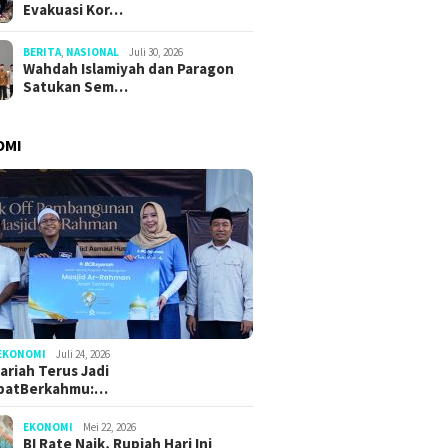
Evakuasi Kor…
BERITA
,
NASIONAL
Juli 30, 2026
Wahdah Islamiyah dan Paragon
Satukan Sem…
OMI
EKONOMI
Juli 24, 2026
ariah Terus Jadi
batBerkahmu:…
EKONOMI
Mei 22, 2026
BI Rate Naik, Rupiah Hari Ini