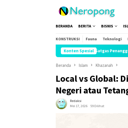
Loncat
ke
konten
BERANDA
BERITA
BISNIS
IS
KONSTRUKSI
Fauna
Teknologi
arau Panjang, UAR Bentuk Satgas Penanggulangan Bencana Keker
Konten Spesial
Beranda
Islam
Khazanah
Local vs Global: 
Negeri atau Tetan
Redaksi
Mei 17, 2026
59 Dilihat