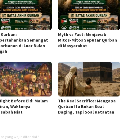
r Kurban:
Myth vs Fact: Menjawab
ertahankan Semangat
Mitos-Mitos Seputar Qurban
orbanan di Luar Bulan
di Masyarakat
jjah
Night Before Eid: Malam
The Real Sacrifice: Mengapa
iran, Waktunya
Qurban Itu Bukan Soal
sabah Niat
Daging, Tapi Soal Ketaatan
as yang wajib ditandai
*