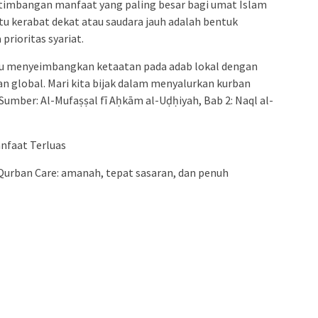
ertimbangan manfaat yang paling besar bagi umat Islam
u kerabat dekat atau saudara jauh adalah bentuk
ioritas syariat.
u menyeimbangkan ketaatan pada adab lokal dengan
n global. Mari kita bijak dalam menyalurkan kurban
Sumber: Al-Mufaṣṣal fī Aḥkām al-Uḍḥiyah, Bab 2: Naql al-
nfaat Terluas
urban Care: amanah, tepat sasaran, dan penuh