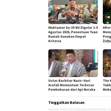
Muktamar ke-35 NU Digelar 1-5
Afte
Agustus 2026, Penentuan Tuan
Memp
Rumah Gunakan Empat
Peng
Kriteria
Żulḥi
Ustaz Bachtiar Nasir: Hari
The 
Arafah Momentum Terbesar
Takb
Pembebasan dari Api Neraka
Muha
Tinggalkan Balasan
Alamat email Anda tidak akan dipublikasikan.
Ru