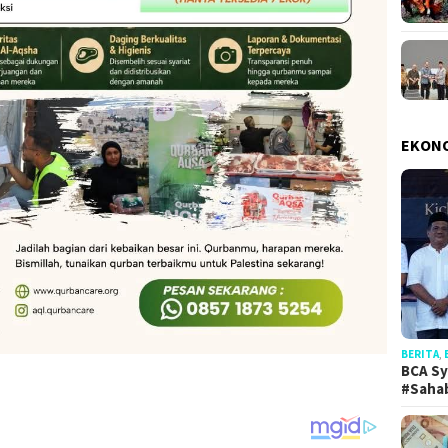
EKON
BERITA
,
BCA Sy
#Saha