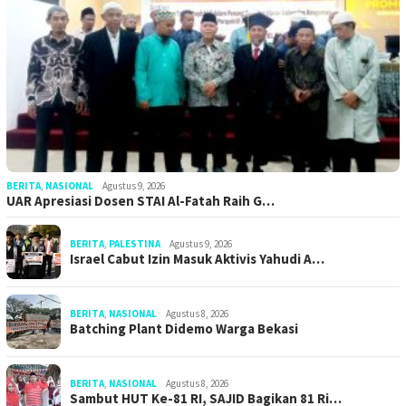
BERITA
,
NASIONAL
Agustus 9, 2026
UAR Apresiasi Dosen STAI Al-Fatah Raih G…
BERITA
,
PALESTINA
Agustus 9, 2026
Israel Cabut Izin Masuk Aktivis Yahudi A…
BERITA
,
NASIONAL
Agustus 8, 2026
Batching Plant Didemo Warga Bekasi
BERITA
,
NASIONAL
Agustus 8, 2026
Sambut HUT Ke-81 RI, SAJID Bagikan 81 Ri…