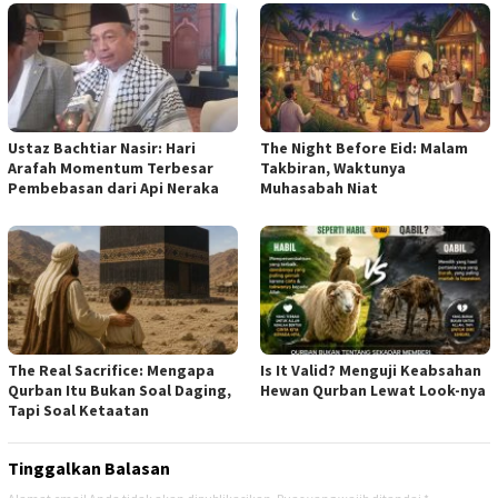
Ustaz Bachtiar Nasir: Hari
The Night Before Eid: Malam
Arafah Momentum Terbesar
Takbiran, Waktunya
Pembebasan dari Api Neraka
Muhasabah Niat
The Real Sacrifice: Mengapa
Is It Valid? Menguji Keabsahan
Qurban Itu Bukan Soal Daging,
Hewan Qurban Lewat Look-nya
Tapi Soal Ketaatan
Tinggalkan Balasan