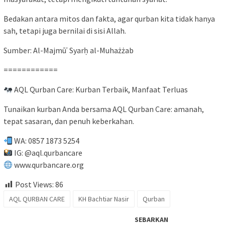
Bedakan antara mitos dan fakta, agar qurban kita tidak hanya
sah, tetapi juga bernilai di sisi Allah.
Sumber: Al-Majmūʿ Syarḥ al-Muhażżab
============
AQL Qurban Care: Kurban Terbaik, Manfaat Terluas
Tunaikan kurban Anda bersama AQL Qurban Care: amanah,
tepat sasaran, dan penuh keberkahan.
WA: 0857 1873 5254
IG: @aql.qurbancare
www.qurbancare.org
Post Views:
86
AQL QURBAN CARE
KH Bachtiar Nasir
Qurban
SEBARKAN