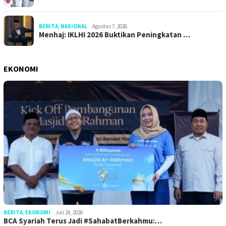
BERITA
,
NASIONAL
Agustus 7, 2026
Menhaj: IKLHI 2026 Buktikan Peningkatan …
EKONOMI
BERITA
,
EKONOMI
Juli 24, 2026
BCA Syariah Terus Jadi #SahabatBerkahmu:…