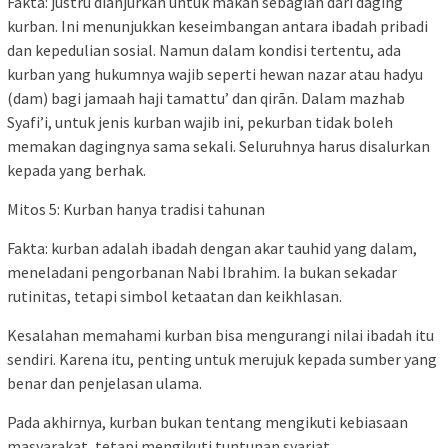
Fakta: justru dianjurkan untuk makan sebagian dari daging
kurban. Ini menunjukkan keseimbangan antara ibadah pribadi
dan kepedulian sosial. Namun dalam kondisi tertentu, ada
kurban yang hukumnya wajib seperti hewan nazar atau hadyu
(dam) bagi jamaah haji tamattu’ dan qirān. Dalam mazhab
Syafi’i, untuk jenis kurban wajib ini, pekurban tidak boleh
memakan dagingnya sama sekali. Seluruhnya harus disalurkan
kepada yang berhak.
Mitos 5: Kurban hanya tradisi tahunan
Fakta: kurban adalah ibadah dengan akar tauhid yang dalam,
meneladani pengorbanan Nabi Ibrahim. Ia bukan sekadar
rutinitas, tetapi simbol ketaatan dan keikhlasan.
Kesalahan memahami kurban bisa mengurangi nilai ibadah itu
sendiri. Karena itu, penting untuk merujuk kepada sumber yang
benar dan penjelasan ulama.
Pada akhirnya, kurban bukan tentang mengikuti kebiasaan
masyarakat, tetapi mengikuti tuntunan syariat.