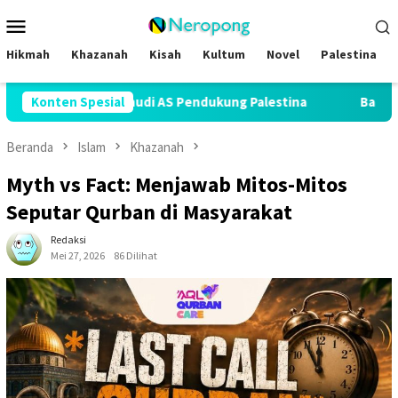
Loncat
Menu
ke
Mobile
konten
Hikmah
Khazanah
Kisah
Kultum
Novel
Palestina
tivis Yahudi AS Pendukung Palestina
Konten Spesial
Batching Plant Dide
Beranda
Islam
Khazanah
Myth vs Fact: Menjawab Mitos-Mitos
Seputar Qurban di Masyarakat
Redaksi
Mei 27, 2026
86 Dilihat