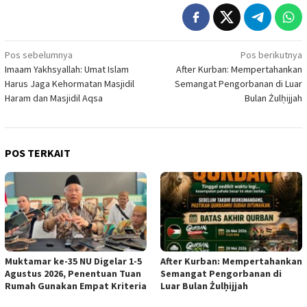
Navigasi
Pos sebelumnya
Pos berikutnya
Imaam Yakhsyallah: Umat Islam
After Kurban: Mempertahankan
pos
Harus Jaga Kehormatan Masjidil
Semangat Pengorbanan di Luar
Haram dan Masjidil Aqsa
Bulan Żulḥijjah
POS TERKAIT
Muktamar ke-35 NU Digelar 1-5
After Kurban: Mempertahankan
Agustus 2026, Penentuan Tuan
Semangat Pengorbanan di
Rumah Gunakan Empat Kriteria
Luar Bulan Żulḥijjah