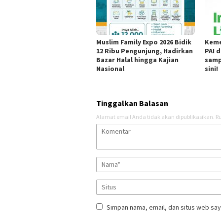
Muslim Family Expo 2026 Bidik
Keme
12 Ribu Pengunjung, Hadirkan
PAI 
Bazar Halal hingga Kajian
samp
Nasional
sini!
Tinggalkan Balasan
Alamat email Anda tidak akan dipublikasikan.
Ru
Simpan nama, email, dan situs web say