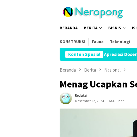
Loncat
ke
konten
BERANDA
BERITA
BISNIS
IS
KONSTRUKSI
Fauna
Teknologi
UAR Apresiasi Dosen STAI Al-Fatah R
Konten Spesial
Beranda
Berita
Nasional
Menag Ucapkan Se
Redaksi
Desember 22, 2024
164 Dilihat