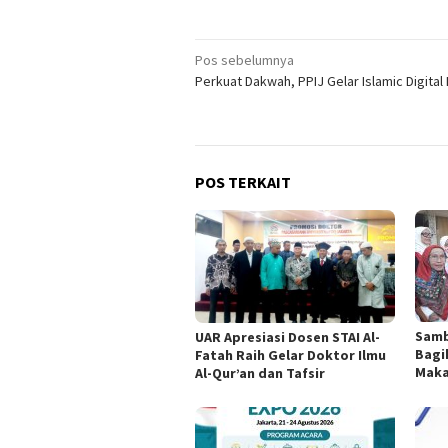
Navigasi
Pos sebelumnya
Perkuat Dakwah, PPIJ Gelar Islamic Digital
pos
POS TERKAIT
Samb
UAR Apresiasi Dosen STAI Al-
Bagi
Fatah Raih Gelar Doktor Ilmu
Maka
Al-Qur’an dan Tafsir