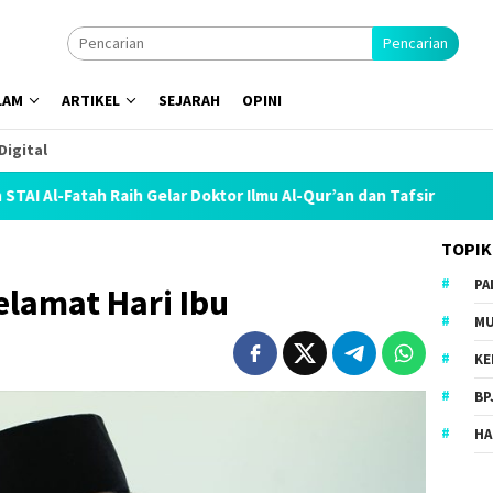
Pencarian
LAM
ARTIKEL
SEJARAH
OPINI
Digital
aih Gelar Doktor Ilmu Al-Qur’an dan Tafsir
Israel Cabut 
TOPIK
PA
lamat Hari Ibu
MU
KE
BP
HA