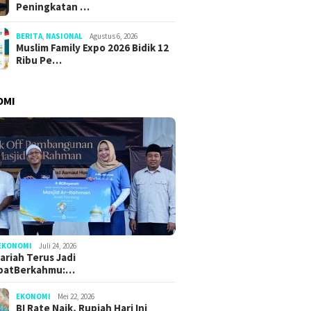
Peningkatan …
BERITA
,
NASIONAL
Agustus 6, 2026
Muslim Family Expo 2026 Bidik 12
Ribu Pe…
OMI
EKONOMI
Juli 24, 2026
ariah Terus Jadi
batBerkahmu:…
EKONOMI
Mei 22, 2026
BI Rate Naik, Rupiah Hari Ini