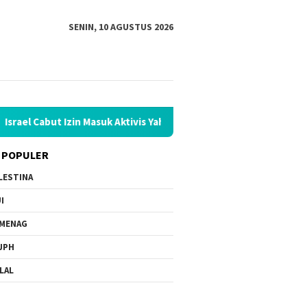
SENIN, 10 AGUSTUS 2026
Izin Masuk Aktivis Yahudi AS Pendukung Palestina
Sambut 
 POPULER
LESTINA
I
MENAG
JPH
LAL