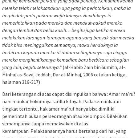
penting kemudian perkara yang agak penting. Kemudian ketika
mereka telah melaksanakan apa yang ia perintahkan, maka ia
berpindah pada perkara wajib lainnya. Hendaknya ia
memerintahkan pada mereka dan menakut-nakuti mereka
dengan lembut dan belas kasih… begitu juga ketika mereka
melakukan larangan-larangan agama yang banyak dan mereka
tidak bisa meninggalkan semuanya, maka hendaknya ia
berbicara kepada mereka di dalam sebagiannya saja hingga
mereka menghentikannya kemudian baru berbicara sebagian
yang lain, begitu seterusnya.”
(al-Habib Zain bin Sumith, al-
Minhaj as-Sawi, Jeddah, Dar al-Minhaj, 2006 cetakan ketiga,
halaman 316-317)
Dari keterangan di atas dapat disimpulkan bahwa : Amar ma’ruf
nahi munkar hukumnya fardlu kifayah. Pada kemunkaran
tingkat tertentu, hak amar ma’ruf hanya bisa dimiliki
pemerintah bukan perseorangan atau kelompok. Dilakukan
semampunya tanpa memaksakan di atas
kemampuan. Pelaksanaannya harus bertahap dari hal yang