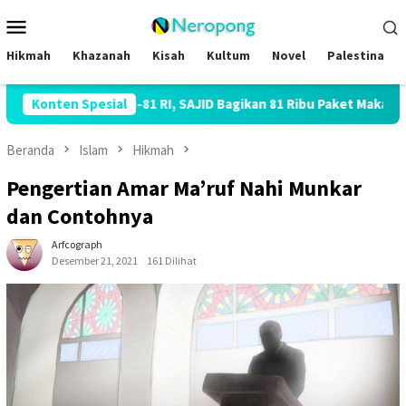
Loncat
Menu
ke
Mobile
konten
Hikmah
Khazanah
Kisah
Kultum
Novel
Palestina
Ke-81 RI, SAJID Bagikan 81 Ribu Paket Makanan dan Sembako
Konten Spesial
Beranda
Islam
Hikmah
Pengertian Amar Ma’ruf Nahi Munkar
dan Contohnya
Arfcograph
Desember 21, 2021
161 Dilihat