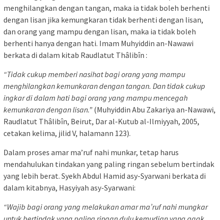
menghilangkan dengan tangan, maka ia tidak boleh berhenti
dengan lisan jika kemungkaran tidak berhenti dengan lisan,
dan orang yang mampu dengan lisan, maka ia tidak boleh
berhenti hanya dengan hati. Imam Muhyiddin an-Nawawi
berkata di dalam kitab Raudlatut Thâlibîn :
“Tidak cukup memberi nasihat bagi orang yang mampu
menghilangkan kemunkaran dengan tangan. Dan tidak cukup
ingkar di dalam hati bagi orang yang mampu mencegah
kemunkaran dengan lisan.”
(Muhyiddin Abu Zakariya an-Nawawi,
Raudlatut Thâlibîn, Beirut, Dar al-Kutub al-Ilmiyyah, 2005,
cetakan kelima, jilid V, halamann 123).
Dalam proses amar ma’ruf nahi munkar, tetap harus
mendahulukan tindakan yang paling ringan sebelum bertindak
yang lebih berat. Syekh Abdul Hamid asy-Syarwani berkata di
dalam kitabnya, Hasyiyah asy-Syarwani:
“Wajib bagi orang yang melakukan amar ma’ruf nahi mungkar
untuk bertindak yang paling ringan dulu kemudian yang agak