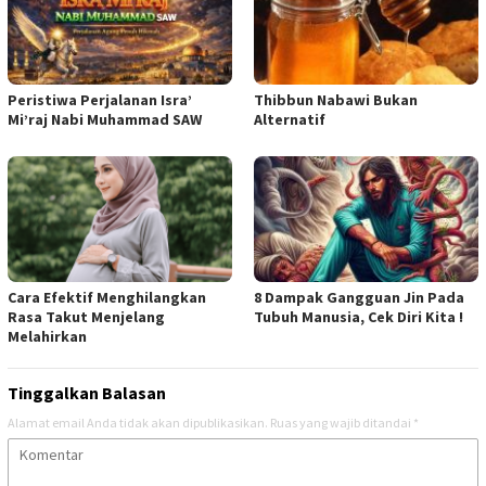
Peristiwa Perjalanan Isra’
Thibbun Nabawi Bukan
Mi’raj Nabi Muhammad SAW
Alternatif
Cara Efektif Menghilangkan
8 Dampak Gangguan Jin Pada
Rasa Takut Menjelang
Tubuh Manusia, Cek Diri Kita !
Melahirkan
Tinggalkan Balasan
Alamat email Anda tidak akan dipublikasikan.
Ruas yang wajib ditandai
*