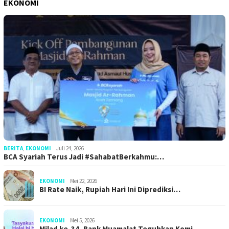
EKONOMI
BERITA
,
EKONOMI
Juli 24, 2026
BCA Syariah Terus Jadi #SahabatBerkahmu:…
EKONOMI
Mei 22, 2026
BI Rate Naik, Rupiah Hari Ini Diprediksi…
EKONOMI
Mei 5, 2026
Milad ke-34, Bank Muamalat Teguhkan Komi…