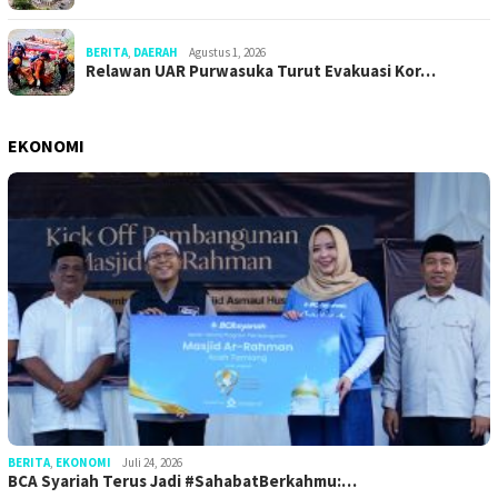
BERITA
,
DAERAH
Agustus 1, 2026
Relawan UAR Purwasuka Turut Evakuasi Kor…
EKONOMI
BERITA
,
EKONOMI
Juli 24, 2026
BCA Syariah Terus Jadi #SahabatBerkahmu:…