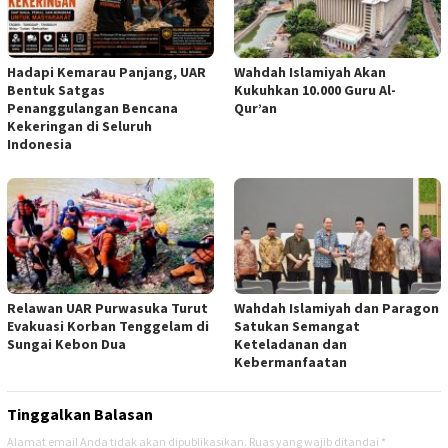
Hadapi Kemarau Panjang, UAR
Wahdah Islamiyah Akan
Bentuk Satgas
Kukuhkan 10.000 Guru Al-
Penanggulangan Bencana
Qur’an
Kekeringan di Seluruh
Indonesia
Relawan UAR Purwasuka Turut
Wahdah Islamiyah dan Paragon
Evakuasi Korban Tenggelam di
Satukan Semangat
Sungai Kebon Dua
Keteladanan dan
Kebermanfaatan
Tinggalkan Balasan
Alamat email Anda tidak akan dipublikasikan.
Ruas yang wajib ditandai
*