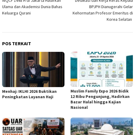
WQCF 1448 H di Jakarta Hadirkan
Dedikasi dan Kerja Keras Kepala
pos
Ulama dan Akademisi Dunia Bahas
BPJPH Dianugerahi Gelar
Keluarga Qurani
Kehormatan Profesor Emeritus di
Korea Selatan
POS TERKAIT
Muslim Family Expo 2026 Bidik
Menhaj: IKLHI 2026 Buktikan
12 Ribu Pengunjung, Hadirkan
Peningkatan Layanan Haji
Bazar Halal hingga Kajian
Nasional