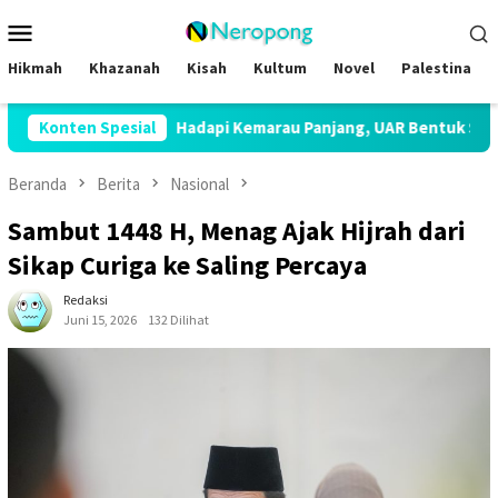
Loncat
Menu
ke
Mobile
konten
Hikmah
Khazanah
Kisah
Kultum
Novel
Palestina
al
Konten Spesial
Hadapi Kemarau Panjang, UAR Bentuk Satgas Penanggu
Beranda
Berita
Nasional
Sambut 1448 H, Menag Ajak Hijrah dari
Sikap Curiga ke Saling Percaya
Redaksi
Juni 15, 2026
132 Dilihat