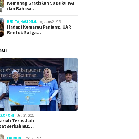
Kemenag Gratiskan 90 Buku PAI
dan Bahasa…
BERITA
,
NASIONAL
Agustus 2, 2026
Hadapi Kemarau Panjang, UAR
Bentuk Satga…
OMI
EKONOMI
Juli 24, 2026
ariah Terus Jadi
batBerkahmu:…
EKONOMI
Mei 22, 2026