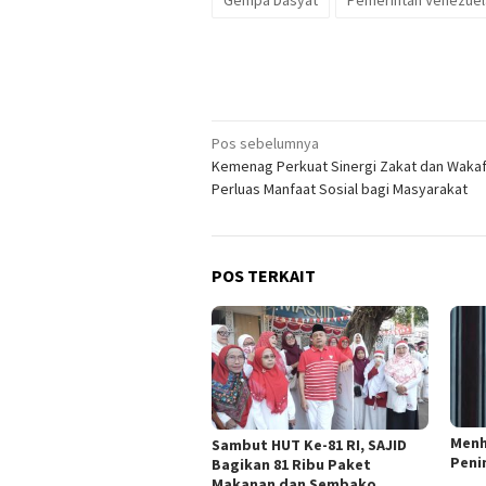
Gempa Dasyat
Pemerintah Venezuel
Navigasi
Pos sebelumnya
Kemenag Perkuat Sinergi Zakat dan Wakaf
pos
Perluas Manfaat Sosial bagi Masyarakat
POS TERKAIT
Menh
Sambut HUT Ke-81 RI, SAJID
Peni
Bagikan 81 Ribu Paket
Makanan dan Sembako