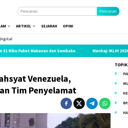
Pencarian
LAM
ARTIKEL
SEJARAH
OPINI
Digital
Makanan dan Sembako
Menhaj: IKLHI 2026 Buktikan Pening
TOPIK
PA
hsyat Venezuela,
MU
kan Tim Penyelamat
KE
BP
HA