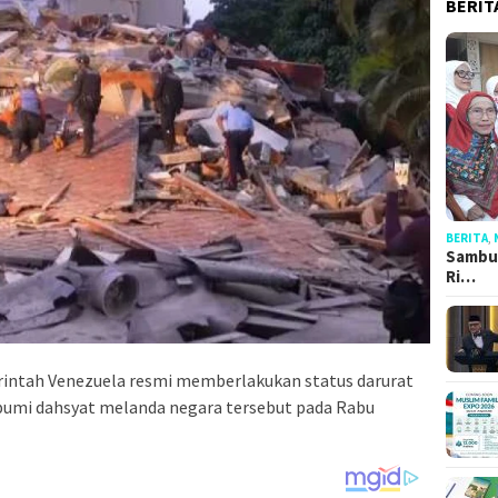
BERIT
BERITA
,
Sambut
Ri…
ntah Venezuela resmi memberlakukan status darurat
bumi dahsyat melanda negara tersebut pada Rabu