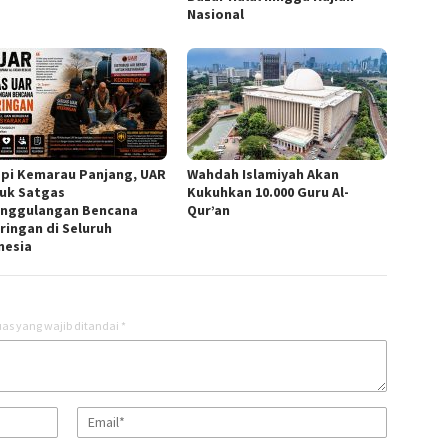
Nasional
pi Kemarau Panjang, UAR
Wahdah Islamiyah Akan
uk Satgas
Kukuhkan 10.000 Guru Al-
nggulangan Bencana
Qur’an
ringan di Seluruh
nesia
as yang wajib ditandai
*