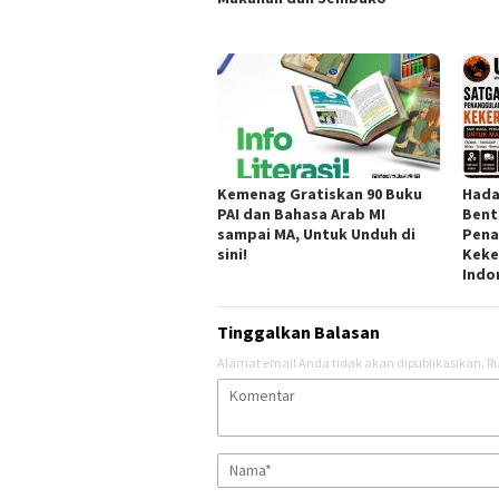
Kemenag Gratiskan 90 Buku
Hada
PAI dan Bahasa Arab MI
Bent
sampai MA, Untuk Unduh di
Pena
sini!
Keke
Indo
Tinggalkan Balasan
Alamat email Anda tidak akan dipublikasikan.
Ru