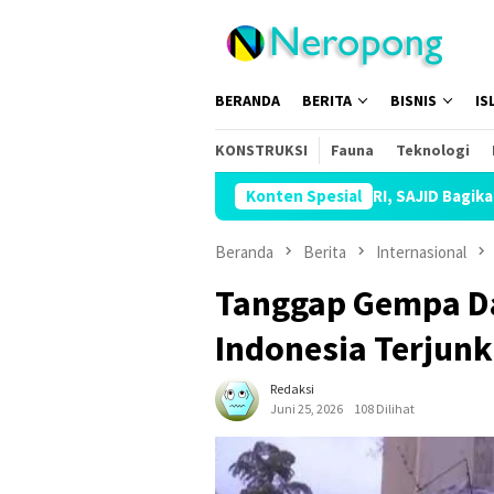
Loncat
ke
konten
BERANDA
BERITA
BISNIS
IS
KONSTRUKSI
Fauna
Teknologi
Sambut HUT Ke-81 RI, SAJID Bagikan 81 Ribu Paket 
Konten Spesial
Beranda
Berita
Internasional
Tanggap Gempa Da
Indonesia Terjun
Redaksi
Juni 25, 2026
108 Dilihat