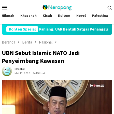
Loncat
Menu
ke
Mobile
konten
Hikmah
Khazanah
Kisah
Kultum
Novel
Palestina
arau Panjang, UAR Bentuk Satgas Penanggulangan Bencana Keker
Konten Spesial
Beranda
Berita
Nasional
UBN Sebut Islamic NATO Jadi
Penyeimbang Kawasan
Redaksi
Mei 12, 2026
84 Dilihat