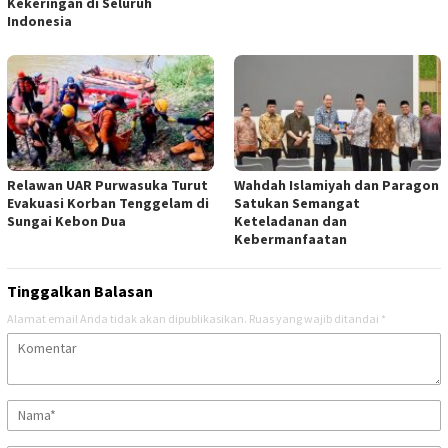
Kekeringan di Seluruh
Indonesia
Relawan UAR Purwasuka Turut
Wahdah Islamiyah dan Paragon
Evakuasi Korban Tenggelam di
Satukan Semangat
Sungai Kebon Dua
Keteladanan dan
Kebermanfaatan
Tinggalkan Balasan
Alamat email Anda tidak akan dipublikasikan.
Ruas yang wajib ditandai
*