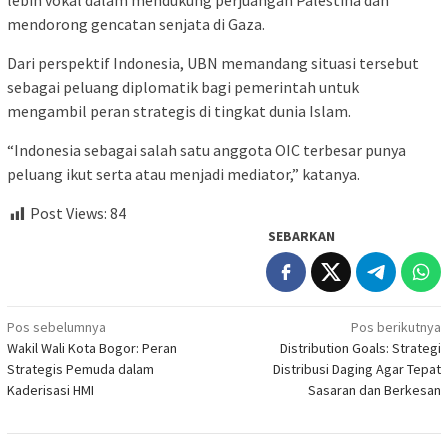
lebih vokal dalam mendukung perjuangan Palestina dan
mendorong gencatan senjata di Gaza.
Dari perspektif Indonesia, UBN memandang situasi tersebut
sebagai peluang diplomatik bagi pemerintah untuk
mengambil peran strategis di tingkat dunia Islam.
“Indonesia sebagai salah satu anggota OIC terbesar punya
peluang ikut serta atau menjadi mediator,” katanya.
Post Views:
84
SEBARKAN
Navigasi
Pos sebelumnya
Pos berikutnya
Wakil Wali Kota Bogor: Peran
Distribution Goals: Strategi
pos
Strategis Pemuda dalam
Distribusi Daging Agar Tepat
Kaderisasi HMI
Sasaran dan Berkesan