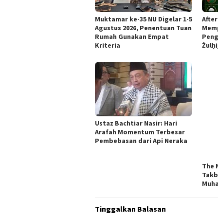
Muktamar ke-35 NU Digelar 1-5
Afte
Agustus 2026, Penentuan Tuan
Memp
Rumah Gunakan Empat
Peng
Kriteria
Żulḥi
Ustaz Bachtiar Nasir: Hari
Arafah Momentum Terbesar
Pembebasan dari Api Neraka
The 
Takb
Muha
Tinggalkan Balasan