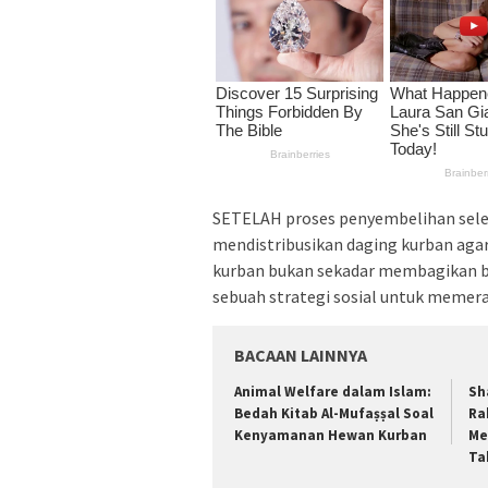
SETELAH proses penyembelihan sele
mendistribusikan daging kurban aga
kurban bukan sekadar membagikan b
sebuah strategi sosial untuk memer
BACAAN LAINNYA
Animal Welfare dalam Islam:
Sh
Bedah Kitab Al-Mufaṣṣal Soal
Ra
Kenyamanan Hewan Kurban
Me
Ta