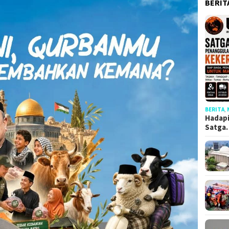
BERIT
BERITA
,
Hadapi
Satga