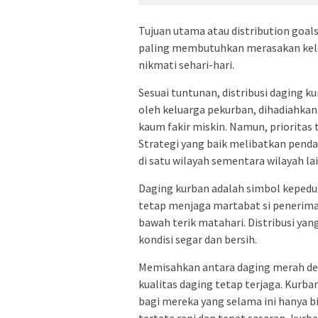
Tujuan utama atau distribution goa
paling membutuhkan merasakan kele
nikmati sehari-hari.
Sesuai tuntunan, distribusi daging ku
oleh keluarga pekurban, dihadiahkan
kaum fakir miskin. Namun, prioritas
Strategi yang baik melibatkan penda
di satu wilayah sementara wilayah la
Daging kurban adalah simbol kepedu
tetap menjaga martabat si penerim
bawah terik matahari. Distribusi ya
kondisi segar dan bersih.
Memisahkan antara daging merah deng
kualitas daging tetap terjaga. Kur
bagi mereka yang selama ini hanya b
tertata rapi dan tepat sasaran, kurb