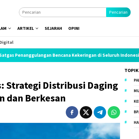
Pencarian
LAM
ARTIKEL
SEJARAH
OPINI
Digital
n Bencana Kekeringan di Seluruh Indonesia
Wahdah Isla
TOPIK
PA
: Strategi Distribusi Daging
MU
an dan Berkesan
KE
BP
HA