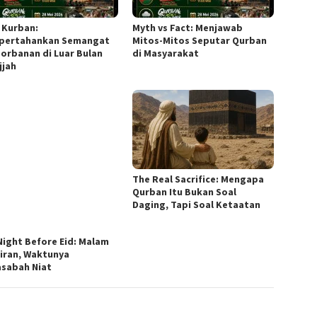
r Kurban:
Myth vs Fact: Menjawab
ertahankan Semangat
Mitos-Mitos Seputar Qurban
orbanan di Luar Bulan
di Masyarakat
jjah
The Real Sacrifice: Mengapa
Qurban Itu Bukan Soal
Daging, Tapi Soal Ketaatan
Night Before Eid: Malam
iran, Waktunya
sabah Niat