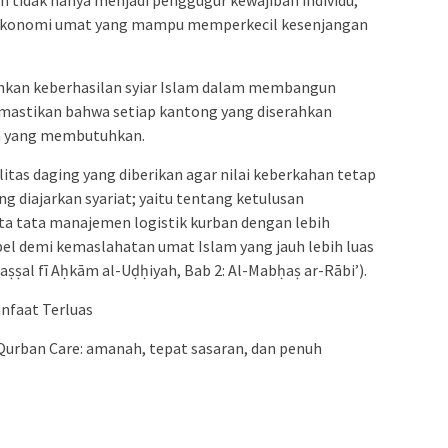
 ekonomi umat yang mampu memperkecil kesenjangan
inkan keberhasilan syiar Islam dalam membangun
memastikan bahwa setiap kantong yang diserahkan
a yang membutuhkan.
tas daging yang diberikan agar nilai keberkahan tetap
ang diajarkan syariat; yaitu tentang ketulusan
ta tata manajemen logistik kurban dengan lebih
bel demi kemaslahatan umat Islam yang jauh lebih luas
aṣṣal fī Aḥkām al-Uḍḥiyah, Bab 2: Al-Mabḥaṣ ar-Rābi’).
nfaat Terluas
urban Care: amanah, tepat sasaran, dan penuh