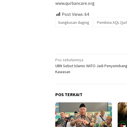
www.qurbancare.org
Post Views:
64
bungkusan daging
Pembina AQL Qur
Navigasi
Pos sebelumnya
UBN Sebut Islamic NATO Jadi Penyeimban
pos
Kawasan
POS TERKAIT