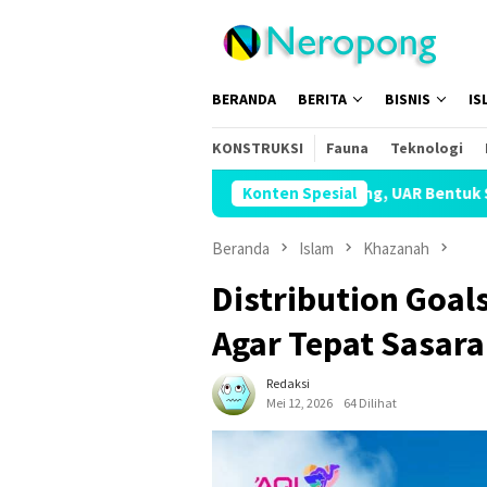
Loncat
ke
konten
BERANDA
BERITA
BISNIS
IS
KONSTRUKSI
Fauna
Teknologi
Hadapi Kemarau Panjang, UAR Bentuk Satgas Penanggulanga
Konten Spesial
Beranda
Islam
Khazanah
Distribution Goals
Agar Tepat Sasar
Redaksi
Mei 12, 2026
64 Dilihat