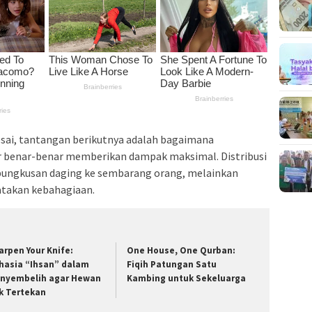
sai, tantangan berikutnya adalah bagaimana
r benar-benar memberikan dampak maksimal. Distribusi
ungkusan daging ke sembarang orang, melainkan
atakan kebahagiaan.
arpen Your Knife:
One House, One Qurban:
hasia “Ihsan” dalam
Fiqih Patungan Satu
nyembelih agar Hewan
Kambing untuk Sekeluarga
k Tertekan