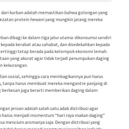
ls dari kurban adalah memastikan bahwa golongan yang
zatan protein hewani yang mungkin jarang mereka
rban dibagi ke dalam tiga jalur utama: dikonsumsi sendiri
 kepada kerabat atau sahabat, dan disedekahkan kepada
 tertinggi tetap berada pada kelompok ekonomi lemah.
taan yang akurat agar tidak terjadi penumpukan daging
in kekurangan.
lian sosial, sehingga cara membagikannya pun harus
a, tanpa harus membuat mereka mengantre panjang di
ng berkesan juga berarti memberikan daging dalam
an jeroan adalah salah satu adab distribusi agar
ban harus menjadi momentum “hari raya makan daging”
isa mencium aromanya saja. Dengan distribusi yang
an tidak hanya menjadi penggugur kewajiban individu,