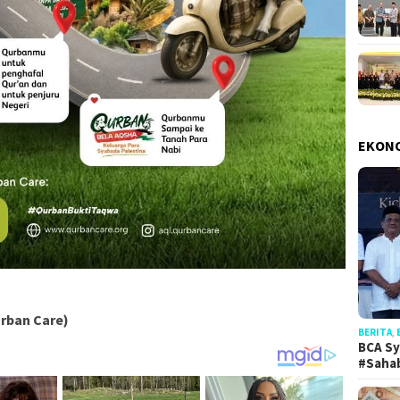
EKON
urban Care)
BERITA
,
BCA Sy
#Saha