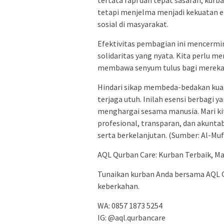
tetapi menjelma menjadi kekuatan
sosial di masyarakat.
Efektivitas pembagian ini mencerm
solidaritas yang nyata. Kita perlu 
membawa senyum tulus bagi merek
Hindari sikap membeda-bedakan kuali
terjaga utuh. Inilah esensi berbagi y
menghargai sesama manusia. Mari ki
profesional, transparan, dan akunta
serta berkelanjutan. (Sumber: Al-Muf
AQL Qurban Care: Kurban Terbaik, Ma
Tunaikan kurban Anda bersama AQL Q
keberkahan.
WA: 0857 1873 5254
IG: @aql.qurbancare