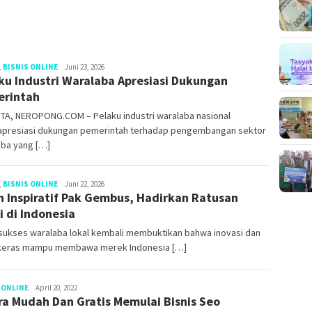
,
BISNIS ONLINE
Redaksi
Juni 23, 2026
ku Industri Waralaba Apresiasi Dukungan
rintah
TA, NEROPONG.COM – Pelaku industri waralaba nasional
presiasi dukungan pemerintah terhadap pengembangan sektor
aba yang […]
,
BISNIS ONLINE
Redaksi
Juni 22, 2026
h Inspiratif Pak Gembus, Hadirkan Ratusan
i di Indonesia
 sukses waralaba lokal kembali membuktikan bahwa inovasi dan
 keras mampu membawa merek Indonesia […]
 ONLINE
arfcograph
April 20, 2022
ra Mudah Dan Gratis Memulai Bisnis Seo