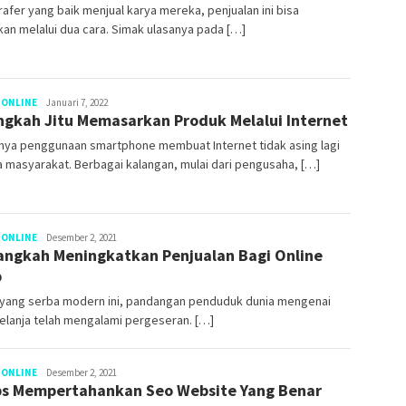
afer yang baik menjual karya mereka, penjualan ini bisa
kan melalui dua cara. Simak ulasanya pada […]
 ONLINE
arfcograph
Januari 7, 2022
ngkah Jitu Memasarkan Produk Melalui Internet
nya penggunaan smartphone membuat Internet tidak asing lagi
 masyarakat. Berbagai kalangan, mulai dari pengusaha, […]
 ONLINE
arfcograph
Desember 2, 2021
angkah Meningkatkan Penjualan Bagi Online
p
a yang serba modern ini, pandangan penduduk dunia mengenai
elanja telah mengalami pergeseran. […]
 ONLINE
arfcograph
Desember 2, 2021
ps Mempertahankan Seo Website Yang Benar