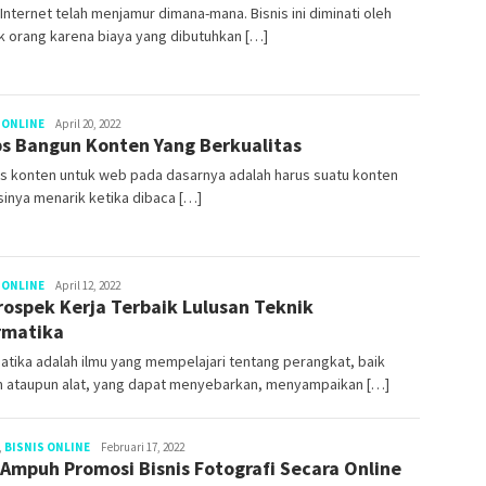
 Internet telah menjamur dimana-mana. Bisnis ini diminati oleh
 orang karena biaya yang dibutuhkan […]
 ONLINE
arfcograph
April 20, 2022
ps Bangun Konten Yang Berkualitas
s konten untuk web pada dasarnya adalah harus suatu konten
sinya menarik ketika dibaca […]
 ONLINE
arfcograph
April 12, 2022
rospek Kerja Terbaik Lulusan Teknik
rmatika
atika adalah ilmu yang mempelajari tentang perangkat, baik
m ataupun alat, yang dapat menyebarkan, menyampaikan […]
,
BISNIS ONLINE
arfcograph
Februari 17, 2022
 Ampuh Promosi Bisnis Fotografi Secara Online