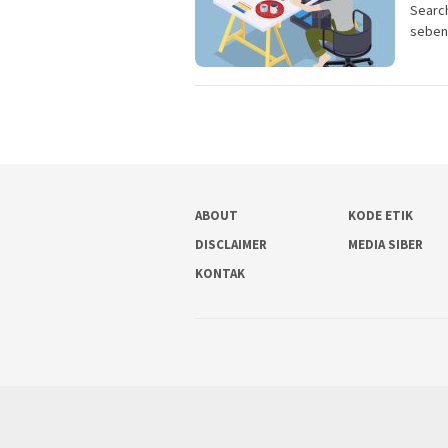
Search
seben
ABOUT
KODE ETIK
DISCLAIMER
MEDIA SIBER
KONTAK