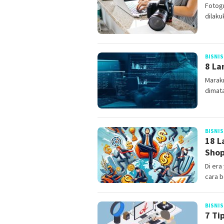
Fotogr
dilaku
BISNIS
8 La
Marak
dimata
BISNIS
18 L
Sho
Di er
cara b
BISNIS
7 Ti