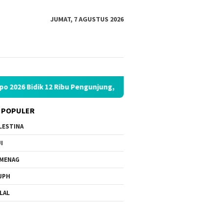
JUMAT, 7 AGUSTUS 2026
2 Ribu Pengunjung, Hadirkan Bazar Halal hingga Kajian Nasional
 POPULER
LESTINA
I
MENAG
JPH
LAL