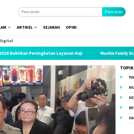
Pencarian
LAM
ARTIKEL
SEJARAH
OPINI
Digital
Peningkatan Layanan Haji
Muslim Family Expo 2026 Bidik 1
TOPIK
PA
MU
KE
BP
HA