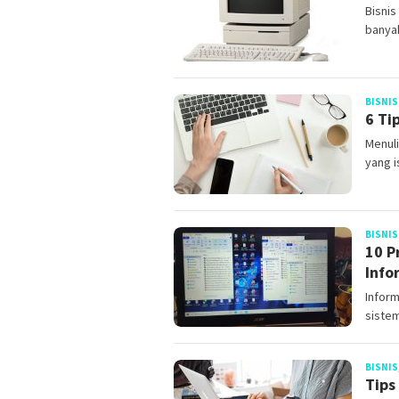
Bisnis
banyak
BISNIS
6 Ti
Menuli
yang i
BISNIS
10 P
Info
Inform
siste
BISNIS
Tips