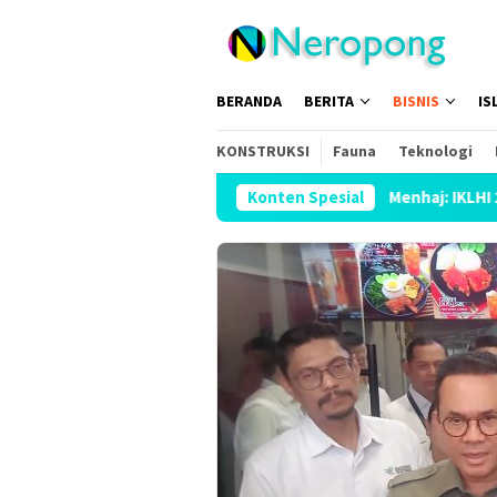
Loncat
ke
konten
BERANDA
BERITA
BISNIS
IS
KONSTRUKSI
Fauna
Teknologi
Konten Spesial
Menhaj: IKLHI 2026 Buktikan 