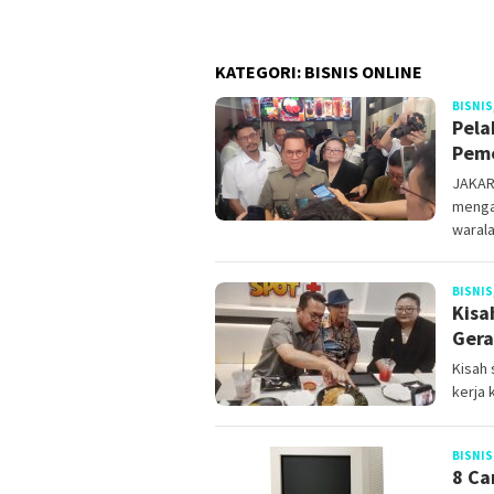
KATEGORI:
BISNIS ONLINE
BISNIS
Pela
Peme
JAKAR
menga
waral
BISNIS
Kisa
Gera
Kisah
kerja
BISNIS
8 Ca