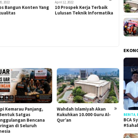
20, 2022
April 12, 2022
Februari 17, 
ips Bangun Konten Yang
10 Prospek Kerja Terbaik
Tips Amp
ualitas
Lulusan Teknik Informatika
Fotograf
EKON
»
pi Kemarau Panjang,
Wahdah Islamiyah Akan
Relaw
Bentuk Satgas
Kukuhkan 10.000 Guru Al-
Turut 
BERITA
,
BCA Sy
nggulangan Bencana
Qur’an
Tengg
#Saha
ringan di Seluruh
Dua
nesia