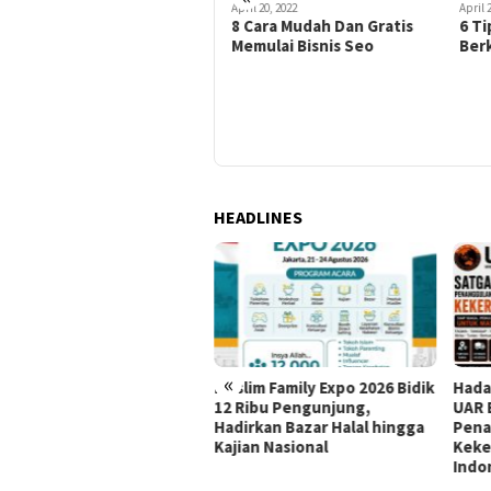
Juni 22, 2026
April 20, 2022
April 
Kisah Inspiratif Pak
8 Cara Mudah Dan Gratis
6 T
Gembus, Hadirkan Ratusan
Memulai Bisnis Seo
Berk
Gerai di Indonesia
HEADLINES
«
Muslim Family Expo 2026 Bidik
Hada
haj: IKLHI 2026 Buktikan
12 Ribu Pengunjung,
UAR 
ingkatan Layanan Haji
Hadirkan Bazar Halal hingga
Pena
Kajian Nasional
Keke
Indo