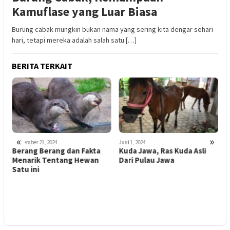
Kamuflase yang Luar Biasa
Burung cabak mungkin bukan nama yang sering kita dengar sehari-
hari, tetapi mereka adalah salah satu […]
BERITA TERKAIT
«
»
September 21, 2024
Juni 1, 2024
J
Berang Berang dan Fakta
Kuda Jawa, Ras Kuda Asli
B
Menarik Tentang Hewan
Dari Pulau Jawa
y
Satu ini
K