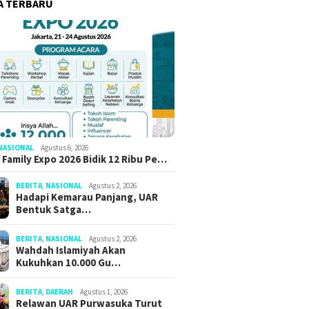
A TERBARU
NASIONAL
Agustus 6, 2026
 Family Expo 2026 Bidik 12 Ribu Pe…
BERITA
,
NASIONAL
Agustus 2, 2026
Hadapi Kemarau Panjang, UAR
Bentuk Satga…
BERITA
,
NASIONAL
Agustus 2, 2026
Wahdah Islamiyah Akan
Kukuhkan 10.000 Gu…
BERITA
,
DAERAH
Agustus 1, 2026
022
Desember 13, 2021
Desember 11, 2021
Relawan UAR Purwasuka Turut
stari Jatuh Hati
Bab.3 Operator Mesin V-Cut
Bab.2 Along (