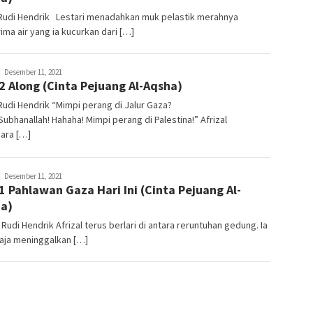
 Rudi Hendrik Lestari menadahkan muk pelastik merahnya
ma air yang ia kucurkan dari […]
arfcograph
Desember 11, 2021
2 Along (Cinta Pejuang Al-Aqsha)
Rudi Hendrik “Mimpi perang di Jalur Gaza?
ubhanallah! Hahaha! Mimpi perang di Palestina!” Afrizal
ara […]
arfcograph
Desember 11, 2021
1 Pahlawan Gaza Hari Ini (Cinta Pejuang Al-
a)
Rudi Hendrik Afrizal terus berlari di antara reruntuhan gedung. Ia
aja meninggalkan […]