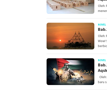
Oleh:
meneri
NOVEL
Bab.
Oleh: 
Wow! S
berbic
NOVEL
Bab.
Aqsh
Oleh: 
baru s