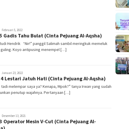
arfcograph
Februari 5, 2022
5 Gadis Tahu Bulat (Cinta Pejuang Al-Aqsha)
Rudi Hendrik “Nir!” panggil Salimah sambil meringkuk memeluk
 guling. Koyo antipusing menempel […]
arfcograph
Januari 23, 2022
 4 Lestari Jatuh Hati (Cinta Pejuang Al-Aqsha)
 tadi melempar saya ya? Kenapa, Mpok?” tanya Irwan yang sudah
unkan penutup wajahnya. Pertanyaan […]
arfcograph
Desember 13, 2021
3 Operator Mesin V-Cut (Cinta Pejuang Al-
a)