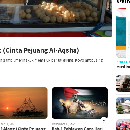
BERIT
t (Cinta Pejuang Al-Aqsha)
mah sambil meringkuk memeluk bantal guling. Koyo antipusing
BERITA
,
Muslim
»
ber 11, 2021
Desember 11, 2021
Januari 23, 2
2 Along (Cinta Pejuang
Bab.1 Pahlawan Gaza Hari
Bab. 4 Le