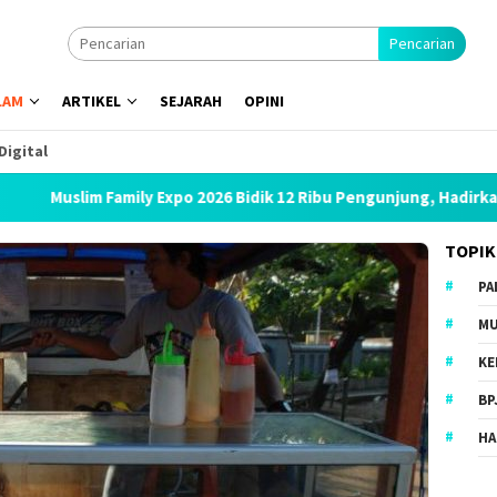
Pencarian
LAM
ARTIKEL
SEJARAH
OPINI
Digital
m Family Expo 2026 Bidik 12 Ribu Pengunjung, Hadirkan Bazar Hala
TOPIK
PA
MU
KE
BP
HA