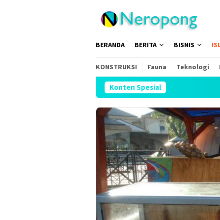
Loncat
ke
konten
BERANDA
BERITA
BISNIS
IS
KONSTRUKSI
Fauna
Teknologi
Konten Spesial
Musli