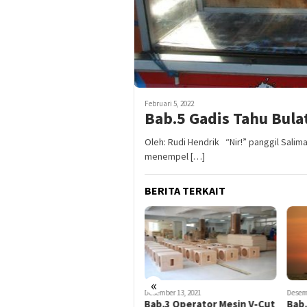
Februari 5, 2022
Bab.5 Gadis Tahu Bula
Oleh: Rudi Hendrik “Nir!” panggil Sali
menempel […]
BERITA TERKAIT
«
Januari 23, 2022
Desember 13, 2021
Desem
Bab. 4 Lestari Jatuh Hati
Bab.3 Operator Mesin V-Cut
Bab.