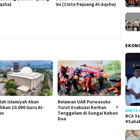
Aqsha)
Ini (Cinta Pejuang Al-Aqsha)
(Cinta P
EKON
ah Islamiyah Akan
Relawan UAR Purwasuka
Wahdah
»
hkan 10.000 Guru Al-
Turut Evakuasi Korban
Parag
BERITA
,
an
Tenggelam di Sungai Kebon
Ketel
BCA Sy
Dua
Keber
#Saha