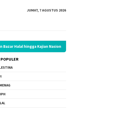
JUMAT, 7 AGUSTUS 2026
l hingga Kajian Nasional
Hadapi Kemarau Panjang, UAR B
 POPULER
LESTINA
I
MENAG
JPH
LAL