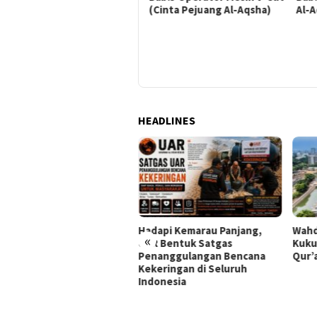
(Cinta Pejuang Al-Aqsha)
(Cinta Pejuang Al-Aqsha)
Al-
HEADLINES
Hadapi Kemarau Panjang,
Wahd
lim Family Expo 2026 Bidik
«
UAR Bentuk Satgas
Kuku
Ribu Pengunjung,
Penanggulangan Bencana
Qur’
irkan Bazar Halal hingga
Kekeringan di Seluruh
ian Nasional
Indonesia