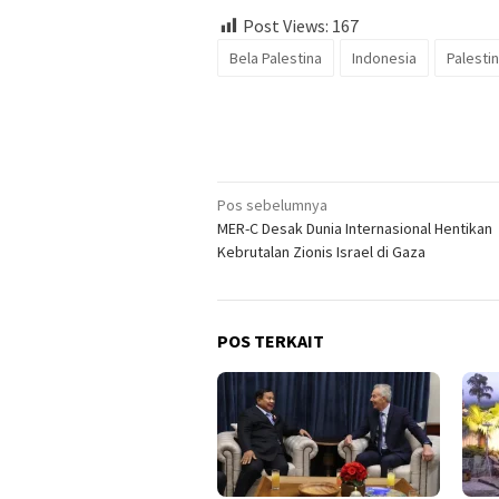
Post Views:
167
Bela Palestina
Indonesia
Palesti
Navigasi
Pos sebelumnya
MER-C Desak Dunia Internasional Hentikan
pos
Kebrutalan Zionis Israel di Gaza
POS TERKAIT