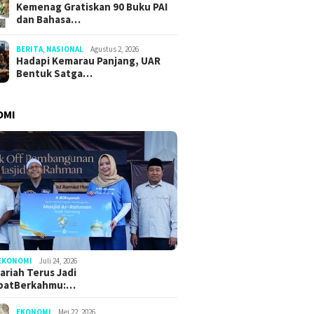
Kemenag Gratiskan 90 Buku PAI
dan Bahasa…
BERITA
,
NASIONAL
Agustus 2, 2026
Hadapi Kemarau Panjang, UAR
Bentuk Satga…
OMI
EKONOMI
Juli 24, 2026
ariah Terus Jadi
batBerkahmu:…
EKONOMI
Mei 22, 2026