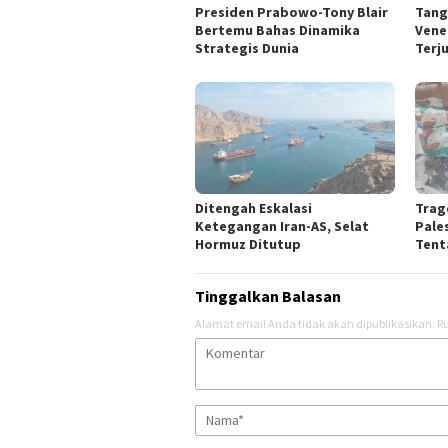
Presiden Prabowo-Tony Blair
Tang
Bertemu Bahas Dinamika
Vene
Strategis Dunia
Terj
Ditengah Eskalasi
Trag
Ketegangan Iran-AS, Selat
Pale
Hormuz Ditutup
Tent
Tinggalkan Balasan
Alamat email Anda tidak akan dipublikasikan.
Ru