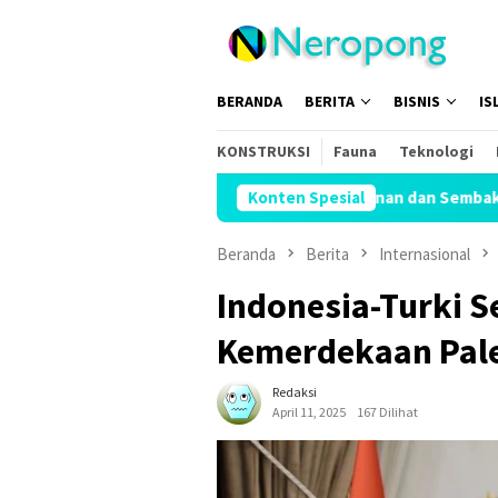
Loncat
ke
konten
BERANDA
BERITA
BISNIS
IS
KONSTRUKSI
Fauna
Teknologi
ID Bagikan 81 Ribu Paket Makanan dan Sembako
Konten Spesial
Menhaj: I
Beranda
Berita
Internasional
Indonesia-Turki S
Kemerdekaan Pale
Redaksi
April 11, 2025
167 Dilihat