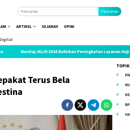
Pencarian
LAM
ARTIKEL
SEJARAH
OPINI
Digital
KLHI 2026 Buktikan Peningkatan Layanan Haji
Muslim Fami
TOPIK
PA
epakat Terus Bela
MU
stina
KE
BP
HA