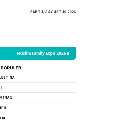
SABTU, 8 AGUSTUS 2026
ly Expo 2026 Bidik 12 Ribu Pengunjung, Hadirkan Bazar Halal hing
 POPULER
LESTINA
I
MENAG
JPH
LAL