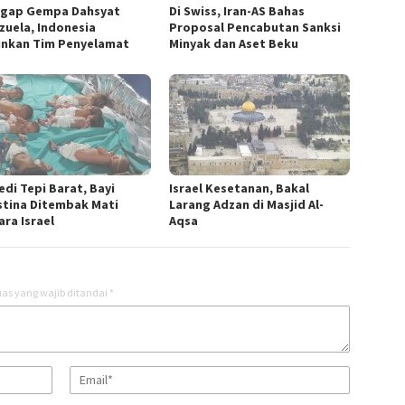
gap Gempa Dahsyat
Di Swiss, Iran-AS Bahas
zuela, Indonesia
Proposal Pencabutan Sanksi
unkan Tim Penyelamat
Minyak dan Aset Beku
edi Tepi Barat, Bayi
Israel Kesetanan, Bakal
stina Ditembak Mati
Larang Adzan di Masjid Al-
ara Israel
Aqsa
as yang wajib ditandai
*