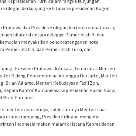
na Kepresidenan Turki dalam rangka kunjungan
n Erdogan berkunjung ke Istana Kepresidenan Bogor,
en Prabowo dan Presiden Erdogan bertemu empat mata,
uan bilateral antara delegasi Pemerintah RI dan
u kemudian menyaksikan penandatanganan nota
a Pemerintah RI dan Pemerintah Turki, dan
.
ingi Presiden Prabowo di Ankara, terdiri atas Menteri
inator Bidang Perekonomian Airlangga Hartarto, Menteri
gi Brian Yuliarto, Menteri Kebudayaan Fadli Zon,
ya, Kepala Kantor Komunikasi Kepresidenan Hasan Nasbi,
d Rizal Purnama.
eh menteri-menterinya, salah satunya Menteri Luar
acara utama rampung, Presiden Erdogan menjamu
rintah Indonesia makan malam di Istana Kepresidenan