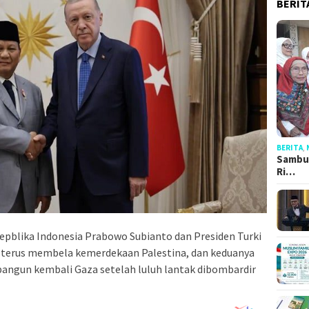
BERIT
BERITA
,
Sambut
Ri…
epblika Indonesia Prabowo Subianto dan Presiden Turki
 terus membela kemerdekaan Palestina, dan keduanya
gun kembali Gaza setelah luluh lantak dibombardir