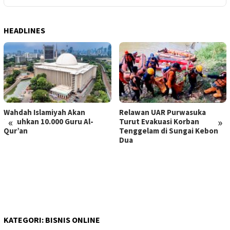
HEADLINES
Wahdah Islamiyah Akan
Relawan UAR Purwasuka
«
»
Kukuhkan 10.000 Guru Al-
Turut Evakuasi Korban
Qur’an
Tenggelam di Sungai Kebon
Dua
KATEGORI:
BISNIS ONLINE