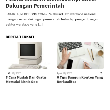
Dukungan Pemerintah
JAKARTA, NEROPONG.COM – Pelaku industri waralaba nasional
mengapresiasi dukungan pemerintah terhadap pengembangan
sektor waralaba yang […]
BERITA TERKAIT
«
»
April 20, 2022
April 20, 2022
A
8 Cara Mudah Dan Gratis
6 Tips Bangun Konten Yang
1
n
Memulai Bisnis Seo
Berkualitas
L