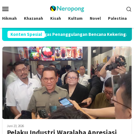
Loncat
Menu
ke
Mobile
konten
Hikmah
Khazanah
Kisah
Kultum
Novel
Palestina
R Bentuk Satgas Penanggulangan Bencana Kekeringan di Seluruh
Konten Spesial
Juni 23, 2026
Pelaku Industri Waralaba Apresiasi