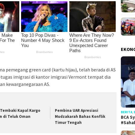
EKON
na pemegang green card (kartu hijau), telah berada di AS
etugas imigrasi di kantor imigrasi Vermont tempat dia
an kewarganegaraan AS.
 Tembaki Kapal Kargo
Pembina UAR Apresiasi
BERITA
,
an di Teluk Oman
Mudzakarah Bahas Konflik
BCA Sy
#Saha
Timur Tengah