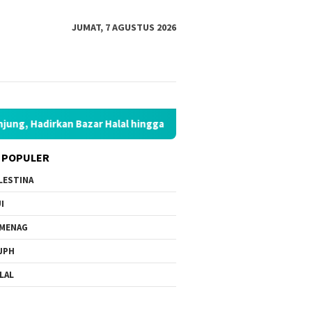
JUMAT, 7 AGUSTUS 2026
ar Halal hingga Kajian Nasional
Hadapi Kemarau Panjang,
 POPULER
LESTINA
I
MENAG
JPH
LAL