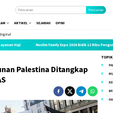
Pencarian
LAM
ARTIKEL
SEJARAH
OPINI
Digital
Muslim Family Expo 2026 Bidik 12 Ribu Pengunjung, Hadirkan Baz
TOPIK
PA
nan Palestina Ditangkap
MU
AS
KE
BP
HA