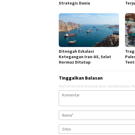
Strategis Dunia
Terj
Ditengah Eskalasi
Trag
Ketegangan Iran-AS, Selat
Pale
Hormuz Ditutup
Tent
Tinggalkan Balasan
Alamat email Anda tidak akan dipublikasikan.
Ru