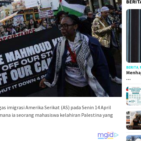
BERIT
BERITA
,
Menhaj
…
as imigrasi Amerika Serikat (AS) pada Senin 14 April
ana ia seorang mahasiswa kelahiran Palestina yang