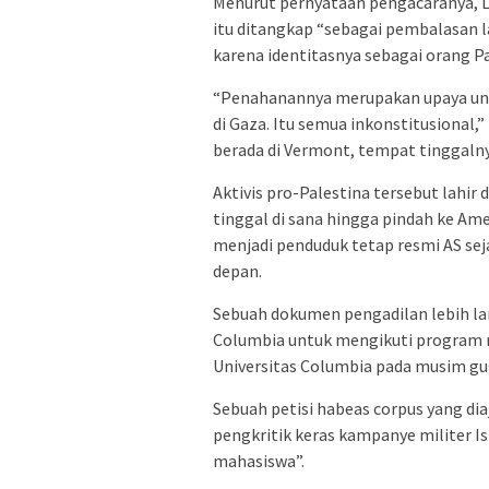
Menurut pernyataan pengacaranya, Lu
itu ditangkap “sebagai pembalasan 
karena identitasnya sebagai orang Pa
“Penahanannya merupakan upaya u
di Gaza. Itu semua inkonstitusional
berada di Vermont, tempat tinggalny
Aktivis pro-Palestina tersebut lahir 
tinggal di sana hingga pindah ke Ame
menjadi penduduk tetap resmi AS sej
depan.
Sebuah dokumen pengadilan lebih la
Columbia untuk mengikuti program m
Universitas Columbia pada musim gug
Sebuah petisi habeas corpus yang d
pengkritik keras kampanye militer Is
mahasiswa”.