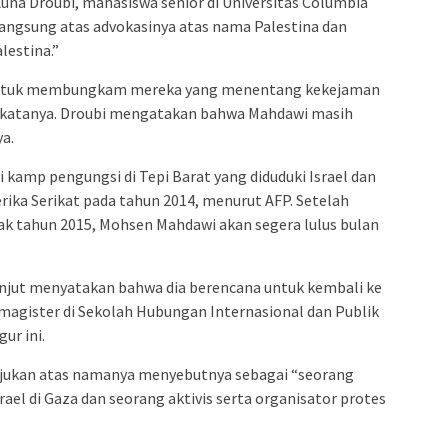
na Droubi, mahasiswa senior di Universitas Columbia
langsung atas advokasinya atas nama Palestina dan
lestina.”
ntuk membungkam mereka yang menentang kekejaman
,” katanya. Droubi mengatakan bahwa Mahdawi masih
a.
di kamp pengungsi di Tepi Barat yang diduduki Israel dan
rika Serikat pada tahun 2014, menurut AFP. Setelah
ak tahun 2015, Mohsen Mahdawi akan segera lulus bulan
njut menyatakan bahwa dia berencana untuk kembali ke
agister di Sekolah Hubungan Internasional dan Publik
ur ini.
iajukan atas namanya menyebutnya sebagai “seorang
rael di Gaza dan seorang aktivis serta organisator protes