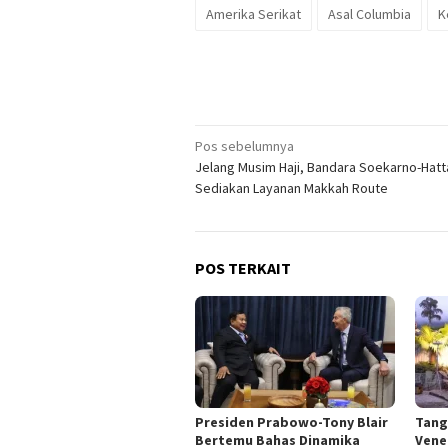
Amerika Serikat
Asal Columbia
K
Navigasi
Pos sebelumnya
Jelang Musim Haji, Bandara Soekarno-Hatt
pos
Sediakan Layanan Makkah Route
POS TERKAIT
Presiden Prabowo-Tony Blair
Tang
Bertemu Bahas Dinamika
Vene