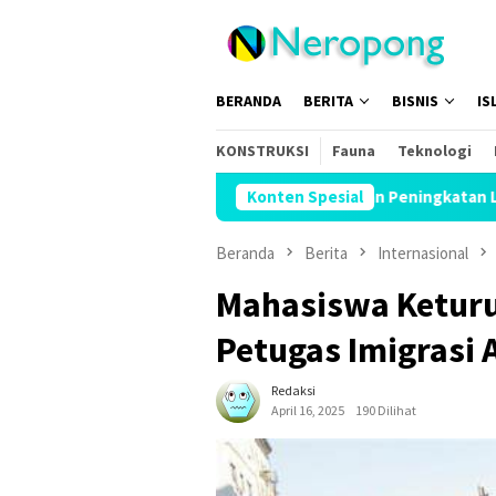
Loncat
ke
konten
BERANDA
BERITA
BISNIS
IS
KONSTRUKSI
Fauna
Teknologi
Menhaj: IKLHI 2026 Buktikan Peningkatan Layanan Haji
Konten Spesial
Beranda
Berita
Internasional
Mahasiswa Keturu
Petugas Imigrasi 
Redaksi
April 16, 2025
190 Dilihat