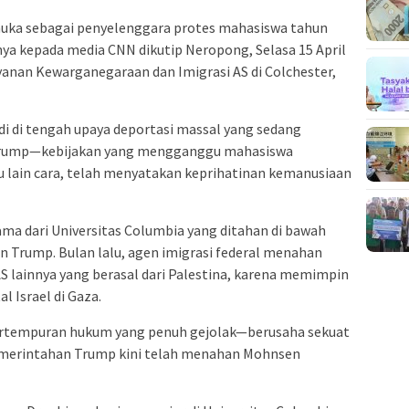
muka sebagai penyelenggara protes mahasiswa tahun
ya kepada media CNN dikutip Neropong, Selasa 15 April
ayanan Kewarganegaraan dan Imigrasi AS di Colchester,
 di tengah upaya deportasi massal yang sedang
 Trump—kebijakan yang mengganggu mahasiswa
au lain cara, telah menyatakan keprihatinan kemanusiaan
ma dari Universitas Columbia yang ditahan di bawah
n Trump. Bulan lalu, agen imigrasi federal menahan
S lainnya yang berasal dari Palestina, karena memimpin
 Israel di Gaza.
 pertempuran hukum yang penuh gejolak—berusaha sekuat
emerintahan Trump kini telah menahan Mohnsen