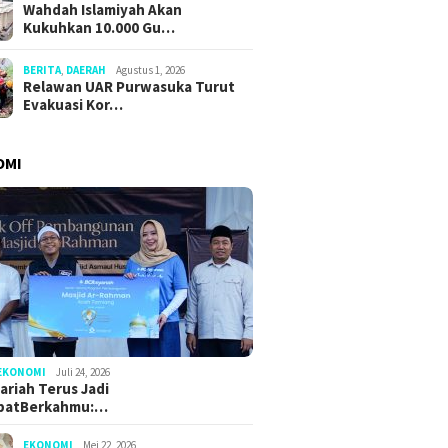
Wahdah Islamiyah Akan
Kukuhkan 10.000 Gu…
BERITA
,
DAERAH
Agustus 1, 2026
Relawan UAR Purwasuka Turut
Evakuasi Kor…
OMI
EKONOMI
Juli 24, 2026
ariah Terus Jadi
batBerkahmu:…
EKONOMI
Mei 22, 2026