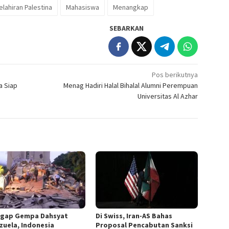
elahiran Palestina
Mahasiswa
Menangkap
SEBARKAN
Pos berikutnya
a Siap
Menag Hadiri Halal Bihalal Alumni Perempuan
Universitas Al Azhar
gap Gempa Dahsyat
Di Swiss, Iran-AS Bahas
zuela, Indonesia
Proposal Pencabutan Sanksi