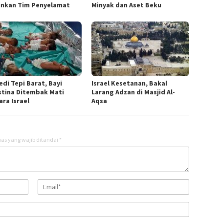
unkan Tim Penyelamat
Minyak dan Aset Beku
edi Tepi Barat, Bayi
Israel Kesetanan, Bakal
stina Ditembak Mati
Larang Adzan di Masjid Al-
ara Israel
Aqsa
as yang wajib ditandai
*