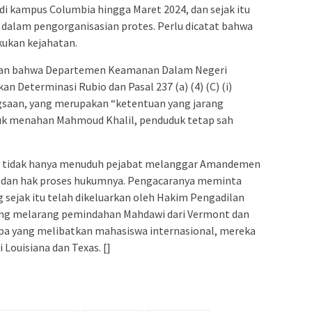
i kampus Columbia hingga Maret 2024, dan sejak itu
t dalam pengorganisasian protes. Perlu dicatat bahwa
ukan kejahatan.
akan bahwa Departemen Keamanan Dalam Negeri
 Determinasi Rubio dan Pasal 237 (a) (4) (C) (i)
saan, yang merupakan “ketentuan yang jarang
tuk menahan Mahmoud Khalil, penduduk tetap sah
ut tidak hanya menuduh pejabat melanggar Amandemen
m dan hak proses hukumnya. Pengacaranya meminta
sejak itu telah dikeluarkan oleh Hakim Pengadilan
yang melarang pemindahan Mahdawi dari Vermont dan
upa yang melibatkan mahasiswa internasional, mereka
 Louisiana dan Texas. []