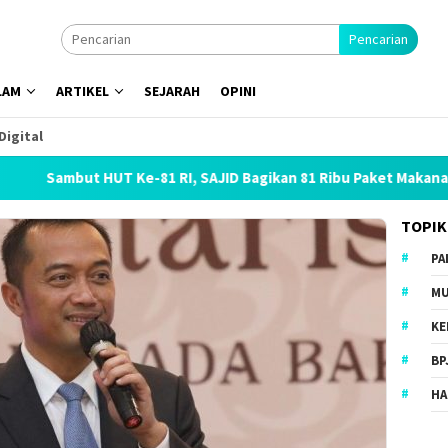
Pencarian
LAM
ARTIKEL
SEJARAH
OPINI
Digital
but HUT Ke-81 RI, SAJID Bagikan 81 Ribu Paket Makanan dan Se
TOPIK
PA
MU
KE
BP
HA