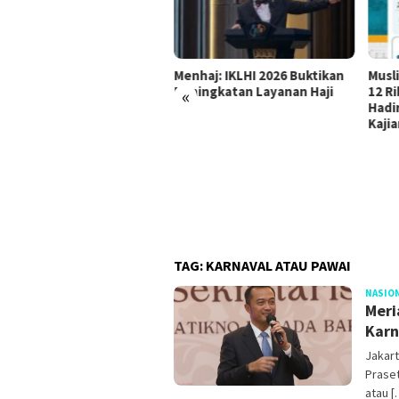
Menhaj: IKLHI 2026 Buktikan
Musl
«
but HUT Ke-81 RI, SAJID
Peningkatan Layanan Haji
12 R
ikan 81 Ribu Paket
Hadi
kanan dan Sembako
Kaji
TAG:
KARNAVAL ATAU PAWAI
NASIO
Meri
Karn
Jakar
Prase
atau [