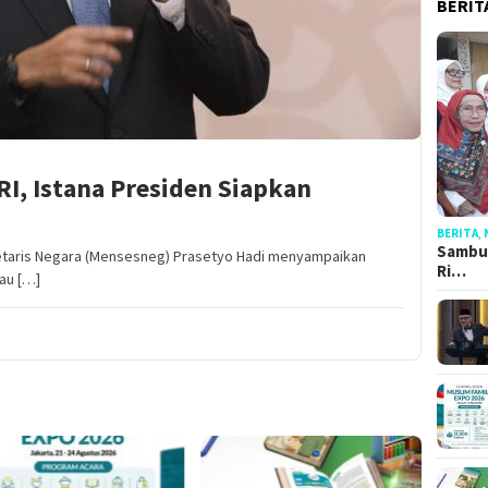
BERIT
I, Istana Presiden Siapkan
BERITA
,
Sambut
etaris Negara (Mensesneg) Prasetyo Hadi menyampaikan
Ri…
au […]