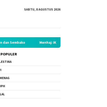
SABTU, 8 AGUSTUS 2026
mbako
Menhaj: IKLHI 2026 Buktikan Peningkatan Layanan H
 POPULER
LESTINA
I
MENAG
JPH
LAL