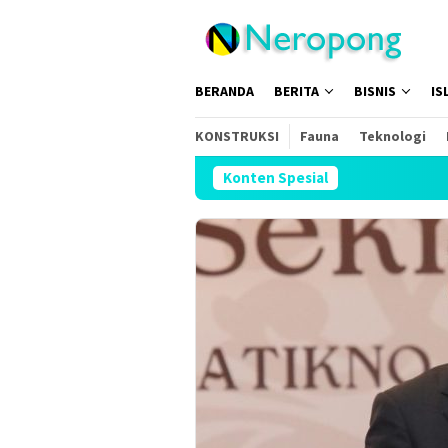
Loncat
ke
konten
BERANDA
BERITA
BISNIS
IS
KONSTRUKSI
Fauna
Teknologi
Konten Spesial
Sam