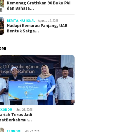
Kemenag Gratiskan 90 Buku PAI
dan Bahasa…
BERITA
,
NASIONAL
Agustus 2, 2026
i Kemarau Panjang,
Menhaj: 
Sambut HUT Ke-81 RI, SAJID
Hadapi Kemarau Panjang, UAR
entuk Satgas
Peningk
Bagikan 81 Ribu Paket
Bentuk Satga…
ggulangan Bencana
Makanan dan Sembako
ngan di Seluruh
sia
OMI
EKONOMI
Juli 24, 2026
ariah Terus Jadi
batBerkahmu:…
EKONOMI
Mei 22, 2026