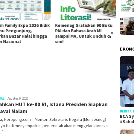
im Family Expo 2026 Bidik
Kemenag Gratiskan 90 Buku
Hadap
»
ibu Pengunjung,
PAI dan Bahasa Arab MI
UAR B
rkan Bazar Halal hingga
sampai MA, Untuk Unduh di
Penan
an Nasional
sini!
Kekeri
Indone
EKON
NAL
Redaksi
Agustus 6, 2025
ahkan HUT ke-80 RI, Istana Presiden Siapkan
aval Malam
ta, Neropong.com – Menteri Sekretaris Negara (Mensesneg)
BERITA
,
tyo Hadi menyampaikan pemerintah akan menggelar karnaval
BCA Sy
…]
#Saha