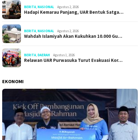
BERITA
,
NASIONAL
Agustus 2, 2026
Hadapi Kemarau Panjang, UAR Bentuk Satga…
BERITA
,
NASIONAL
Agustus 2, 2026
Wahdah Islamiyah Akan Kukuhkan 10.000 Gu…
BERITA
,
DAERAH
Agustus 1, 2026
Relawan UAR Purwasuka Turut Evakuasi Kor…
EKONOMI