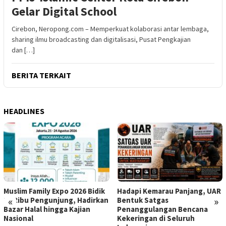
Gelar Digital School
Cirebon, Neropong.com – Memperkuat kolaborasi antar lembaga,
sharing ilmu broadcasting dan digitalisasi, Pusat Pengkajian
dan […]
BERITA TERKAIT
HEADLINES
Muslim Family Expo 2026 Bidik
Hadapi Kemarau Panjang, UAR
«
»
12 Ribu Pengunjung, Hadirkan
Bentuk Satgas
Bazar Halal hingga Kajian
Penanggulangan Bencana
Nasional
Kekeringan di Seluruh