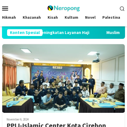
Loncat
Menu
ke
Mobile
konten
Hikmah
Khazanah
Kisah
Kultum
Novel
Palestina
 2026 Buktikan Peningkatan Layanan Haji
Konten Spesial
Muslim Family Ex
November 6, 2024
PPIJ-Islamic Center Kota Cirebon