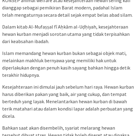
KONSEP animal welfare atau kesejahteraan hewan sering kali
dianggap sebagai pemikiran Barat modern, padahal Islam
telah mengaturnya secara detail sejak empat belas abad silam.
Dalam kitab Al-Mufaṣṣal fī Aḥkām al-Uḍḥiyah, kesejahteraan
hewan kurban menjadi sorotan utama yang tidak terpisahkan
dari keabsahan ibadah.
Islam memandang hewan kurban bukan sebagai objek mati,
melainkan makhluk bernyawa yang memiliki hak untuk
diperlakukan dengan penuh kasih sayang bahkan hingga detik
terakhir hidupnya.
Kesejahteraan ini dimulai jauh sebelum hari raya. Hewan kurban
harus diberikan pakan yang baik, air yang cukup, dan tempat
berteduh yang layak. Menelantarkan hewan kurban di bawah
terik matahari atau dalam kondisi lapar adalah perbuatan yang
dicela.
Bahkan saat akan disembelih, syariat melarang hewan
tersebut dibuat stres. Hewan tidak boleh diseret atau dipaksa