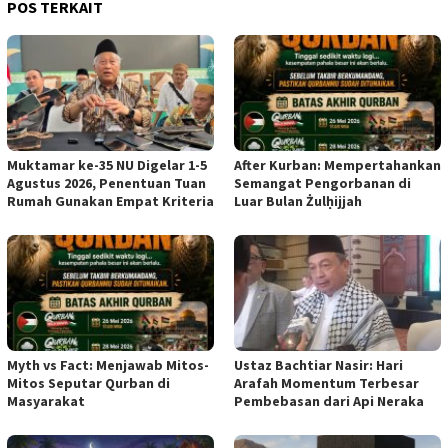
POS TERKAIT
Muktamar ke-35 NU Digelar 1-5
After Kurban: Mempertahankan
Agustus 2026, Penentuan Tuan
Semangat Pengorbanan di
Rumah Gunakan Empat Kriteria
Luar Bulan Żulḥijjah
Myth vs Fact: Menjawab Mitos-
Ustaz Bachtiar Nasir: Hari
Mitos Seputar Qurban di
Arafah Momentum Terbesar
Masyarakat
Pembebasan dari Api Neraka