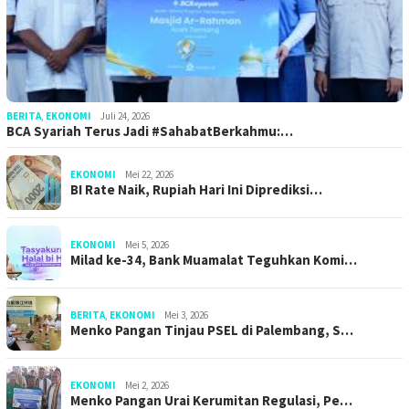
BERITA
,
EKONOMI
Juli 24, 2026
BCA Syariah Terus Jadi #SahabatBerkahmu:…
EKONOMI
Mei 22, 2026
BI Rate Naik, Rupiah Hari Ini Diprediksi…
EKONOMI
Mei 5, 2026
Milad ke-34, Bank Muamalat Teguhkan Komi…
BERITA
,
EKONOMI
Mei 3, 2026
Menko Pangan Tinjau PSEL di Palembang, S…
EKONOMI
Mei 2, 2026
Menko Pangan Urai Kerumitan Regulasi, Pe…