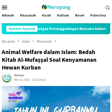
Loncat
Menu
ke
Mobile
konten
Hikmah
Khazanah
Kisah
Kultum
Novel
Palestina
uk Satgas Penanggulangan Bencana Kekeringan di Seluruh Indon
Konten Spesial
Beranda
Islam
Khazanah
Animal Welfare dalam Islam: Bedah
Kitab Al-Mufaṣṣal Soal Kenyamanan
Hewan Kurban
Redaksi
Mei 10, 2026
125 Dilihat