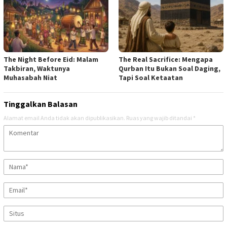
The Night Before Eid: Malam
The Real Sacrifice: Mengapa
Takbiran, Waktunya
Qurban Itu Bukan Soal Daging,
Muhasabah Niat
Tapi Soal Ketaatan
Tinggalkan Balasan
Alamat email Anda tidak akan dipublikasikan.
Ruas yang wajib ditandai
*