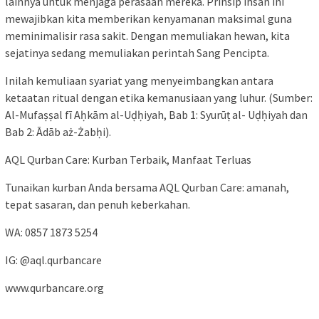
lainnya untuk menjaga perasaan mereka. Prinsip ihsan ini
mewajibkan kita memberikan kenyamanan maksimal guna
meminimalisir rasa sakit. Dengan memuliakan hewan, kita
sejatinya sedang memuliakan perintah Sang Pencipta.
Inilah kemuliaan syariat yang menyeimbangkan antara
ketaatan ritual dengan etika kemanusiaan yang luhur. (Sumber:
Al-Mufaṣṣal fī Aḥkām al-Uḍḥiyah, Bab 1: Syurūṭ al- Uḍḥiyah dan
Bab 2: Ādāb aż-Żabḥi).
AQL Qurban Care: Kurban Terbaik, Manfaat Terluas
Tunaikan kurban Anda bersama AQL Qurban Care: amanah,
tepat sasaran, dan penuh keberkahan.
WA: 0857 1873 5254
IG: @aql.qurbancare
www.qurbancare.org