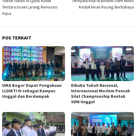
Tokoh-Tokoh Al-Quds Kutuk
Ternyata Kita di Bodohi Oleh Mitos
pos
Tentara Israel Larang Renovasi
Kedokteran Kucing Berbahaya
Aqsa
POS TERKAIT
UIKA Bogor Dapat Pengakuan
Dibuka Tokoh Nasional,
LLDIKTI IV sebagai Kampus
Internasional Moslem Pencak
Unggul dan Berdampak
Silat Championship Bentuk
SDM Unggul