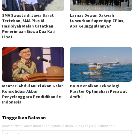
SMA Swasta di Jawa Barat
Laznas Dewan Dakwah
Tertekan, SMA Plus Al-
Luncurkan Super App ZPlus,
Hasibiyah Malah Catatkan
Apa Keunggulannya?
Penerimaan Siswa Dua Kali
Lipat
Menteri Abdul Mu’ti Akan Gelar
BRIN Kenalkan Teknologi
Konsolidasi Akbar
Floater Optimaliasi Pesawat
Penyelenggara Pendidikan Se-
Amfbi
Indonesia
Tinggalkan Balasan
Alamat email Anda tidak akan dipublikasikan.
Ruas yang wajib ditandai
*