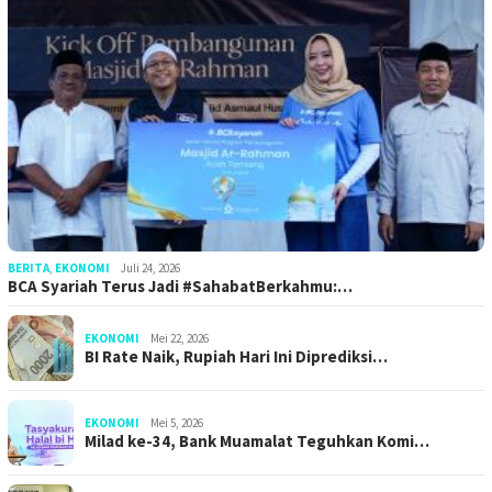
BERITA
,
EKONOMI
Juli 24, 2026
BCA Syariah Terus Jadi #SahabatBerkahmu:…
EKONOMI
Mei 22, 2026
BI Rate Naik, Rupiah Hari Ini Diprediksi…
EKONOMI
Mei 5, 2026
Milad ke-34, Bank Muamalat Teguhkan Komi…