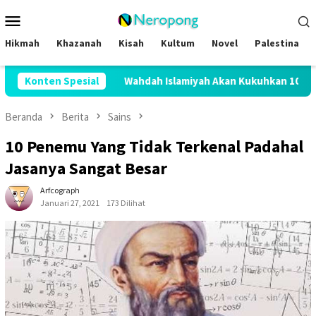
Loncat
Menu
ke
Mobile
konten
Hikmah
Khazanah
Kisah
Kultum
Novel
Palestina
Konten Spesial
Wahdah Islamiyah Akan Kukuhkan 10.000 Guru Al-Qur’an
Beranda
Berita
Sains
10 Penemu Yang Tidak Terkenal Padahal
Jasanya Sangat Besar
Arfcograph
Januari 27, 2021
173 Dilihat