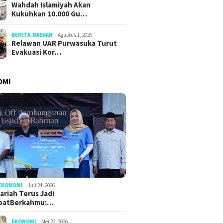
Wahdah Islamiyah Akan
Kukuhkan 10.000 Gu…
BERITA
,
DAERAH
Agustus 1, 2026
Relawan UAR Purwasuka Turut
Evakuasi Kor…
OMI
EKONOMI
Juli 24, 2026
ariah Terus Jadi
batBerkahmu:…
EKONOMI
Mei 22, 2026