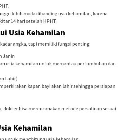
PHT.
minggu lebih muda dibanding usia kehamilan, karena
itar 14 hari setelah HPHT.
ui Usia Kehamilan
adar angka, tapi memiliki fungsi penting:
n Janin
n usia kehamilan untuk memantau pertumbuhan dan
n Lahir)
erkirakan kapan bayi akan lahir sehingga persiapan
tu, dokter bisa merencanakan metode persalinan sesuai
sia Kehamilan
kan untuk menghitung usia kehamilan: