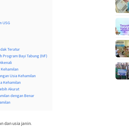
an USG
idak Teratur
h Program Bayi Tabung (IVF)
ikenali
a Kehamilan
ungan Usia Kehamilan
a Kehamilan
ebih Akurat
amilan dengan Benar
amilan
n dan usia janin.