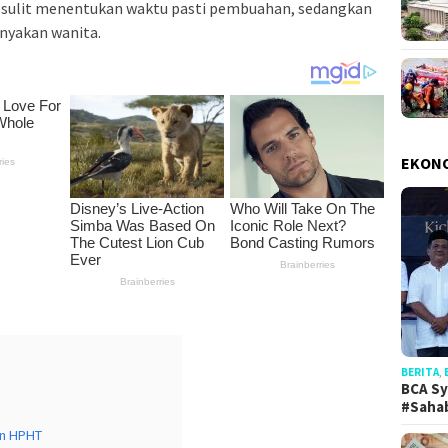
a sulit menentukan waktu pasti pembuahan, sedangkan
nyakan wanita.
EKON
BERITA
,
BCA Sy
#Saha
an HPHT