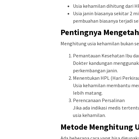
Usia kehamilan dihitung dari H
Usia janin biasanya sekitar 2 
pembuahan biasanya terjadi sek
Pentingnya Mengetah
Menghitung usia kehamilan bukan sek
Pemantauan Kesehatan Ibu da
Dokter kandungan menggunaka
perkembangan janin.
Menentukan HPL (Hari Perkiraa
Usia kehamilan membantu memp
lebih matang.
Perencanaan Persalinan
Jika ada indikasi medis terten
usia kehamilan.
Metode Menghitung U
Ada beberapa cara yang bisa diguna