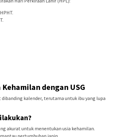
akan Hari Perkiraan Lahir (HPL):
 HPHT.
T.
a Kehamilan dengan USG
 dibanding kalender, terutama untuk ibu yang lupa
ilakukan?
ling akurat untuk menentukan usia kehamilan.
memantau pertumbuhan janin.