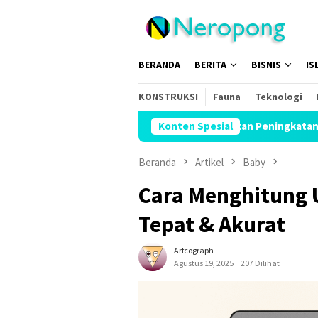
Loncat
ke
konten
BERANDA
BERITA
BISNIS
IS
KONSTRUKSI
Fauna
Teknologi
Menhaj: IKLHI 2026 Buktikan Peningkatan Layanan Haji
Konten Spesial
Beranda
Artikel
Baby
Cara Menghitung 
Tepat & Akurat
Arfcograph
Agustus 19, 2025
207 Dilihat