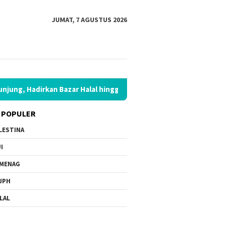
JUMAT, 7 AGUSTUS 2026
Bazar Halal hingga Kajian Nasional
Hadapi Kemarau Panja
 POPULER
LESTINA
I
MENAG
JPH
LAL