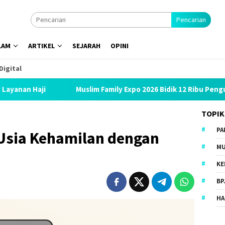
Pencarian
LAM
ARTIKEL
SEJARAH
OPINI
Digital
Muslim Family Expo 2026 Bidik 12 Ribu Pengunjung, Hadirkan 
TOPIK
PA
Usia Kehamilan dengan
MU
KE
BP
HA