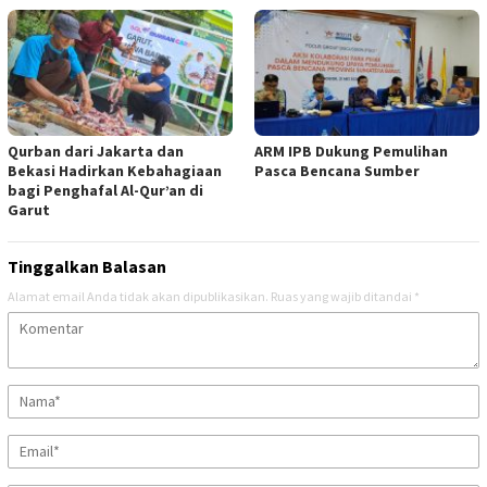
Qurban dari Jakarta dan
ARM IPB Dukung Pemulihan
Bekasi Hadirkan Kebahagiaan
Pasca Bencana Sumber
bagi Penghafal Al-Qur’an di
Garut
Tinggalkan Balasan
Alamat email Anda tidak akan dipublikasikan.
Ruas yang wajib ditandai
*