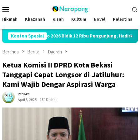
Loncat
Menu
ke
Mobile
konten
Hikmah
Khazanah
Kisah
Kultum
Novel
Palestina
ily Expo 2026 Bidik 12 Ribu Pengunjung, Hadirkan Bazar Halal hing
Konten Spesial
Beranda
Berita
Daerah
Ketua Komisi II DPRD Kota Bekasi
Tanggapi Cepat Longsor di Jatiluhur:
Kami Wajib Dengar Aspirasi Warga
Redaksi
April 8, 2025
154 Dilihat