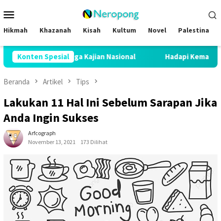
Loncat
Menu
ke
Mobile
konten
Hikmah
Khazanah
Kisah
Kultum
Novel
Palestina
hingga Kajian Nasional
Konten Spesial
Hadapi Kemarau Panjang, UAR Ben
Beranda
Artikel
Tips
Lakukan 11 Hal Ini Sebelum Sarapan Jika
Anda Ingin Sukses
Arfcograph
November 13, 2021
173 Dilihat