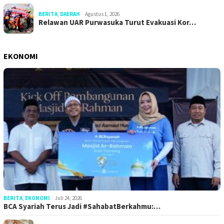
BERITA
,
DAERAH
Agustus 1, 2026
Relawan UAR Purwasuka Turut Evakuasi Kor…
EKONOMI
BERITA
,
EKONOMI
Juli 24, 2026
BCA Syariah Terus Jadi #SahabatBerkahmu:…