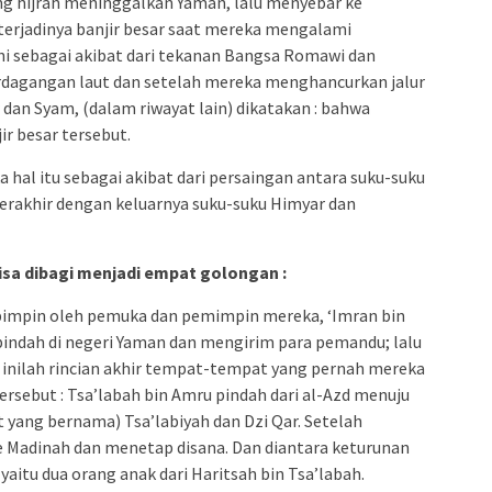
ng hijrah meninggalkan Yaman, lalu menyebar ke
terjadinya banjir besar saat mereka mengalami
ni sebagai akibat dari tekanan Bangsa Romawi dan
rdagangan laut dan setelah mereka menghancurkan jalur
 dan Syam, (dalam riwayat lain) dikatakan : bahwa
ir besar tersebut.
 hal itu sebagai akibat dari persaingan antara suku-suku
erakhir dengan keluarnya suku-suku Himyar dan
isa dibagi menjadi empat golongan :
pimpin oleh pemuka dan pemimpin mereka, ‘Imran bin
pindah di negeri Yaman dan mengirim para pemandu; lalu
an inilah rincian akhir tempat-tempat yang pernah mereka
ersebut : Tsa’labah bin Amru pindah dari al-Azd menuju
 yang bernama) Tsa’labiyah dan Dzi Qar. Setelah
ke Madinah dan menetap disana. Dan diantara keturunan
 yaitu dua orang anak dari Haritsah bin Tsa’labah.