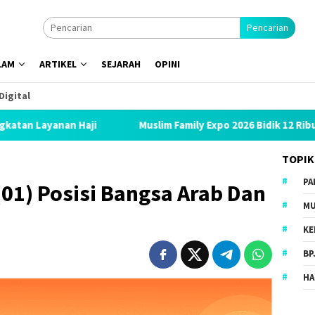
Pencarian
LAM
ARTIKEL
SEJARAH
OPINI
Digital
aji
Muslim Family Expo 2026 Bidik 12 Ribu Pengunjung, Ha
TOPIK
PA
01) Posisi Bangsa Arab Dan
MU
KE
BP
HA