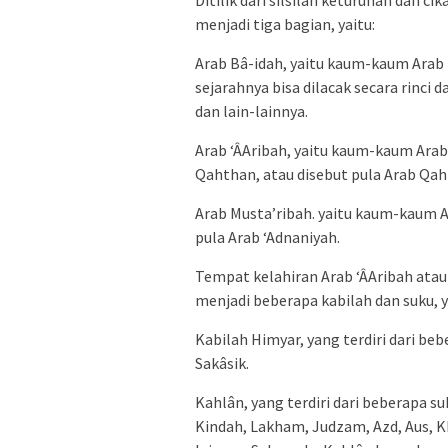
Ditilik dari silsilah keturunan dan
menjadi tiga bagian, yaitu:
Arab Bâ-idah, yaitu kaum-kaum Arab
sejarahnya bisa dilacak secara rinci 
dan lain-lainnya.
Arab ‘ÂAribah, yaitu kaum-kaum Arab y
Qahthan, atau disebut pula Arab Qah
Arab Musta’ribah. yaitu kaum-kaum Ar
pula Arab ‘Adnaniyah.
Tempat kelahiran Arab ‘ÂAribah ata
menjadi beberapa kabilah dan suku, y
Kabilah Himyar, yang terdiri dari be
Sakâsik.
Kahlân, yang terdiri dari beberapa s
Kindah, Lakham, Judzam, Azd, Aus, K