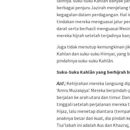
lainnya. Suku-suku Kahlân banyak ya
berbagai penjuru Jazirah menjelang 
kegagalan dalam perdagangan. Hal i
tindakan mereka menguasai jalur pe
darat serta berhasil menguasai Mesir
mereka hijrah setelah terjadinya banj
Juga tidak menutup kemungkinan jika
Kahlan dan suku-suku Himyar, yang b
pindahnya suku-suku Kahlân.
Suku-Suku Kahlân yang berhijrah b
Azd ;
Kehijrahan mereka langsung di
‘Amru Muzaiqiya’. Mereka berpindah-
berjalan ke arah utara dan timur. D
tinggali setelah perjalanan mereka t
Hijaz, lalu menetap diantara (tempat
anaknya besar dan kuat, dia pindah 
Tsa’labah ini adalah Aus dan Khazraj,