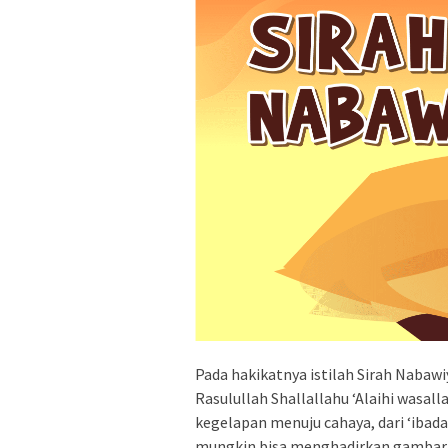
Pada hakikatnya istilah Sirah Naba
Rasulullah Shallallahu ‘Alaihi wasa
kegelapan menuju cahaya, dari ‘ibad
mungkin bisa menghadirkan gambar