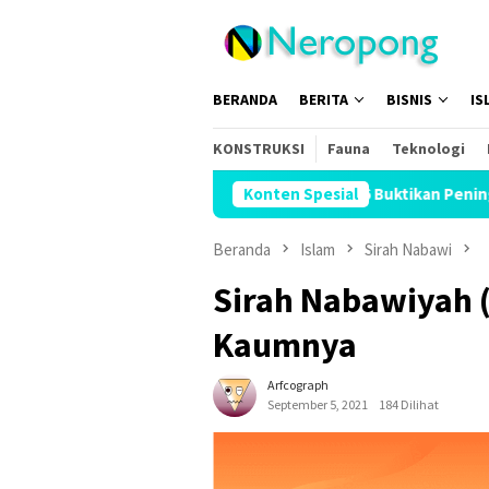
Loncat
ke
konten
BERANDA
BERITA
BISNIS
IS
KONSTRUKSI
Fauna
Teknologi
Menhaj: IKLHI 2026 Buktikan Peningkatan Layanan H
Konten Spesial
Beranda
Islam
Sirah Nabawi
Sirah Nabawiyah (
Kaumnya
Arfcograph
September 5, 2021
184 Dilihat