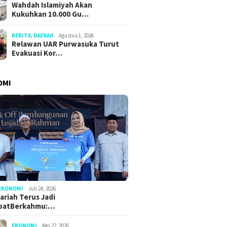
Wahdah Islamiyah Akan
Kukuhkan 10.000 Gu…
BERITA
,
DAERAH
Agustus 1, 2026
Relawan UAR Purwasuka Turut
Evakuasi Kor…
OMI
EKONOMI
Juli 24, 2026
ariah Terus Jadi
batBerkahmu:…
EKONOMI
Mei 22, 2026