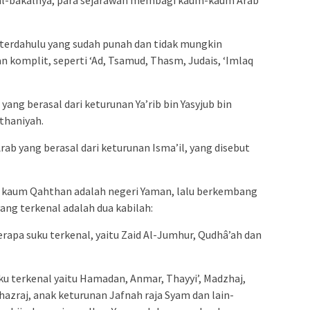
 cikal-bakalnya, para sejarawan membagi kaum-kaum Arab
 terdahulu yang sudah punah dan tidak mungkin
dan komplit, seperti ‘Ad, Tsamud, Thasm, Judais, ‘Imlaq
ang berasal dari keturunan Ya’rib bin Yasyjub bin
thaniyah.
ab yang berasal dari keturunan Isma’il, yang disebut
u kaum Qahthan adalah negeri Yaman, lalu berkembang
ang terkenal adalah dua kabilah:
berapa suku terkenal, yaitu Zaid Al-Jumhur, Qudhâ’ah dan
uku terkenal yaitu Hamadan, Anmar, Thayyi’, Madzhaj,
hazraj, anak keturunan Jafnah raja Syam dan lain-