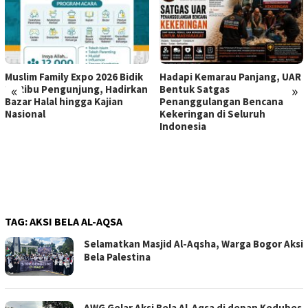
Muslim Family Expo 2026 Bidik
Hadapi Kemarau Panjang, UAR
«
»
12 Ribu Pengunjung, Hadirkan
Bentuk Satgas
Bazar Halal hingga Kajian
Penanggulangan Bencana
Nasional
Kekeringan di Seluruh
Indonesia
TAG:
AKSI BELA AL-AQSA
Selamatkan Masjid Al-Aqsha, Warga Bogor Aksi
Bela Palestina
AWG Gelar Aksi Bela Al-Aqsa di depan Kedubes