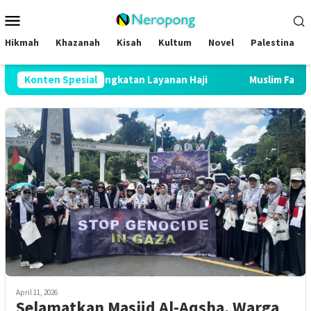
Loncat
Menu
ke
Mobile
konten
Hikmah
Khazanah
Kisah
Kultum
Novel
Palestina
2026 Buktikan Peningkatan Layanan Haji
Konten Spesial
Muslim Family Exp
April 11, 2026
Selamatkan Masjid Al-Aqsha, Warga