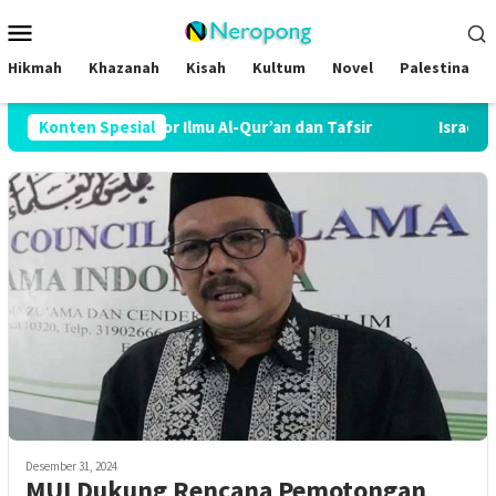
Loncat
Menu
ke
Mobile
konten
Hikmah
Khazanah
Kisah
Kultum
Novel
Palestina
Raih Gelar Doktor Ilmu Al-Qur’an dan Tafsir
Konten Spesial
Israel Cabut 
Desember 31, 2024
MUI Dukung Rencana Pemotongan