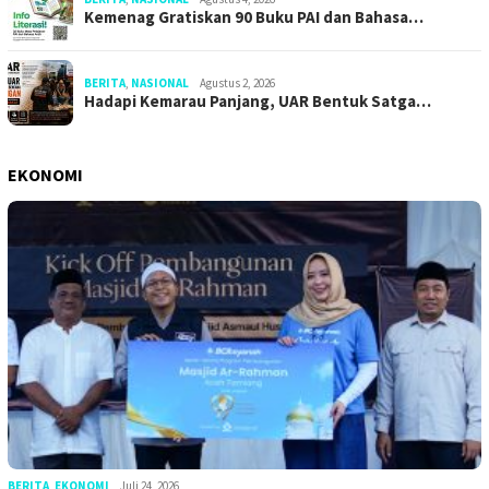
Kemenag Gratiskan 90 Buku PAI dan Bahasa…
BERITA
,
NASIONAL
Agustus 2, 2026
Hadapi Kemarau Panjang, UAR Bentuk Satga…
EKONOMI
BERITA
,
EKONOMI
Juli 24, 2026