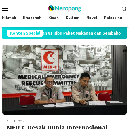
Loncat
Menu
ke
Mobile
konten
Hikmah
Khazanah
Kisah
Kultum
Novel
Palestina
RI, SAJID Bagikan 81 Ribu Paket Makanan dan Sembako
Konten Spesial
M
April 11, 2025
MER-C Desak Dunia Internasional