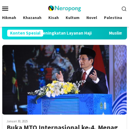
Loncat
Menu
ke
Mobile
konten
Hikmah
Khazanah
Kisah
Kultum
Novel
Palestina
 2026 Buktikan Peningkatan Layanan Haji
Konten Spesial
Muslim Family Ex
Januari 30, 2025
Buka MTQ Internasional ke-4, Menag