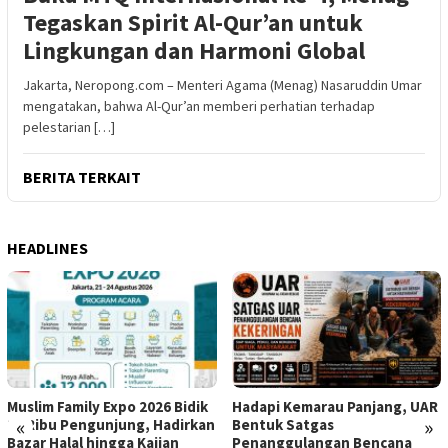
Tegaskan Spirit Al-Qur’an untuk
Lingkungan dan Harmoni Global
Jakarta, Neropong.com – Menteri Agama (Menag) Nasaruddin Umar
mengatakan, bahwa Al-Qur’an memberi perhatian terhadap
pelestarian […]
BERITA TERKAIT
HEADLINES
Muslim Family Expo 2026 Bidik
Hadapi Kemarau Panjang, UAR
«
»
12 Ribu Pengunjung, Hadirkan
Bentuk Satgas
Bazar Halal hingga Kajian
Penanggulangan Bencana