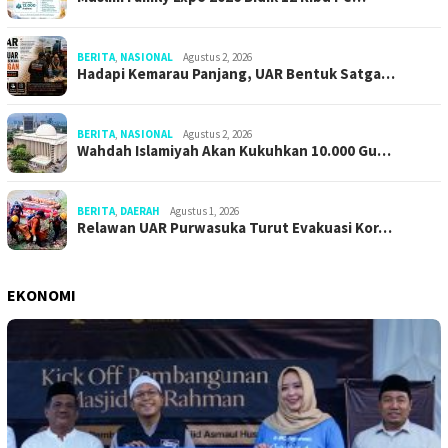
BERITA
,
NASIONAL
Agustus 2, 2026
Hadapi Kemarau Panjang, UAR Bentuk Satga…
BERITA
,
NASIONAL
Agustus 2, 2026
Wahdah Islamiyah Akan Kukuhkan 10.000 Gu…
BERITA
,
DAERAH
Agustus 1, 2026
Relawan UAR Purwasuka Turut Evakuasi Kor…
EKONOMI