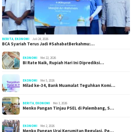
BERITA
,
EKONOMI
Juli 24, 2026
BCA Syariah Terus Jadi #SahabatBerkahmu:…
EKONOMI
Mei 22, 2026
BI Rate Naik, Rupiah Hari Ini Diprediksi…
EKONOMI
Mei 5, 2026
Milad ke-34, Bank Muamalat Teguhkan Komi…
BERITA
,
EKONOMI
Mei 3, 2026
Menko Pangan Tinjau PSEL di Palembang, S…
EKONOMI
Mei 2, 2026
Menko Pangan Urai Kerumitan Regulasi, Pe…